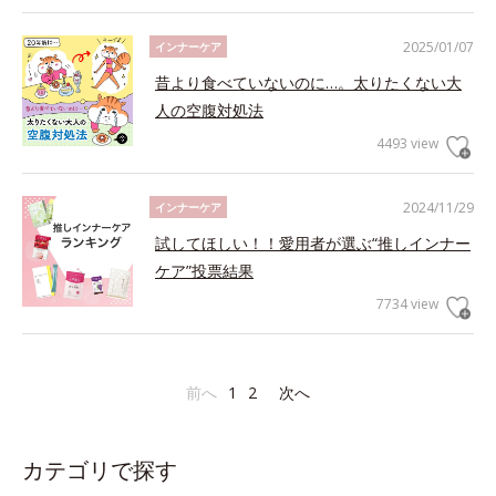
2025/01/07
インナーケア
昔より食べていないのに…。太りたくない大
人の空腹対処法
4493 view
2024/11/29
インナーケア
試してほしい！！愛用者が選ぶ“推しインナー
ケア”投票結果
7734 view
前へ
1
2
次へ
カテゴリで探す