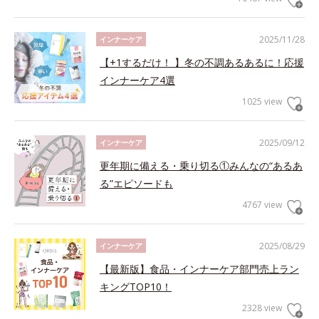
2025/11/28
インナーケア
【+1するだけ！ 】冬の不調あるあるに！応援
インナーケア4選
1025 view
2025/09/12
インナーケア
更年期に備える・乗り切る①みんなの“あるあ
る”エピソードも
4767 view
2025/08/29
インナーケア
【最新版】食品・インナーケア部門売上ラン
キングTOP10！
2328 view