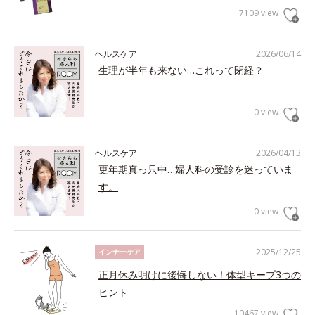
7109 view
ヘルスケア
2026/06/14
生理が半年も来ない…これって閉経？
0 view
ヘルスケア
2026/04/13
更年期真っ只中…婦人科の受診を迷っていま
す。
0 view
2025/12/25
インナーケア
正月休み明けに後悔しない！体型キープ3つの
ヒント
10467 view