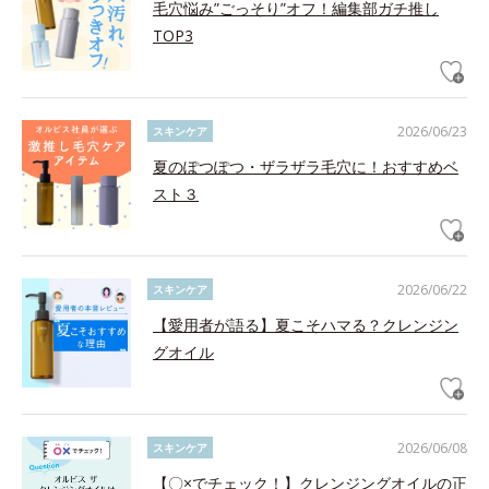
毛穴悩み”ごっそり”オフ！編集部ガチ推し
TOP3
2026/06/23
スキンケア
夏のぽつぽつ・ザラザラ毛穴に！おすすめベ
スト３
2026/06/22
スキンケア
【愛用者が語る】夏こそハマる？クレンジン
グオイル
2026/06/08
スキンケア
【〇×でチェック！】クレンジングオイルの正