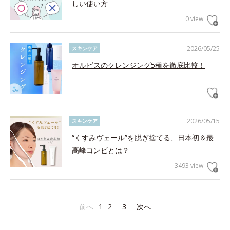
しい使い方
0 view
2026/05/25
スキンケア
オルビスのクレンジング5種を徹底比較！
2026/05/15
スキンケア
“くすみヴェール”を脱ぎ捨てる、日本初＆最
高峰コンビとは？
3493 view
前へ
1
2
3
次へ