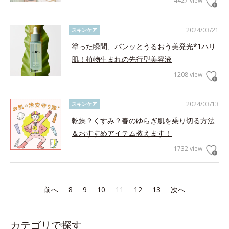
4427 view
2024/03/21
スキンケア
塗った瞬間、パンッとうるおう美発光*1ハリ
肌！植物生まれの先行型美容液
1208 view
2024/03/13
スキンケア
乾燥？くすみ？春のゆらぎ肌を乗り切る方法
＆おすすめアイテム教えます！
1732 view
前へ
8
9
10
11
12
13
次へ
カテゴリで探す