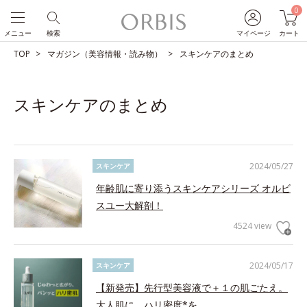
0
メニュー
検索
マイページ
カート
TOP
マガジン（美容情報・読み物）
スキンケアのまとめ
スキンケアのまとめ
2024/05/27
スキンケア
年齢肌に寄り添うスキンケアシリーズ オルビ
スユー大解剖！
4524 view
2024/05/17
スキンケア
【新発売】先行型美容液で＋１の肌ごたえ。
大人肌に、ハリ密度*を