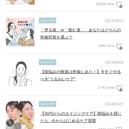
46398 view
2024/04/12
スキンケア
「塗る派」or「飲む派」。あなたはどちらの
乾燥対策を選ぶ？
2662 view
2024/04/08
スキンケア
【肌悩みの根源は乾燥にあり！】今すぐやる
べき“うるおいケア”
2143 view
2024/03/27
スキンケア
【30代からのエイジングケア】肌悩みを感じ
たら…今からはじめるケア習慣