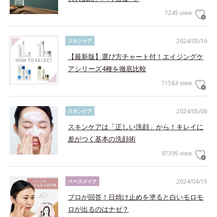
7245 view
2024/05/16
スキンケア
【最新版】選び方チャート付！エイジングケ
アシリーズ4種を徹底比較
71583 view
2024/05/08
スキンケア
スキンケアは「正しい洗顔」から！キレイに
差がつく基本の洗顔術
97395 view
2024/04/15
ベースメイク
プロが回答！日焼け止めを塗ると白いモロモ
ロが出るのはナゼ？