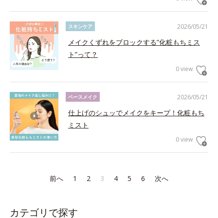
2026/05/21
スキンケア
メイクくずれをブロックする”化粧もちミス
ト”って？
0 view
2026/05/21
ベースメイク
仕上げのシュッでメイクをキープ！化粧もち
ミスト
0 view
前へ
1
2
3
4
5
6
次へ
カテゴリで探す