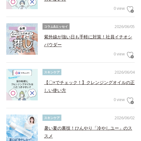
0 view
2026/06/05
コラム&エッセイ
紫外線が強い日も手軽に対策！社員イチオシ
パウダー
0 view
2026/06/04
スキンケア
【〇×でチェック！】クレンジングオイルの正
しい使い方
0 view
2026/06/02
スキンケア
暑い夏の裏技！ひんやり「冷やしユー」のス
スメ