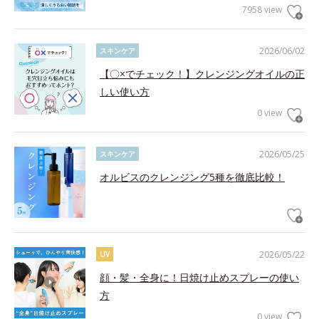
7958 view
2026/06/02
スキンケア
【〇×でチェック！】クレンジングオイルの正
しい使い方
0 view
2026/05/25
スキンケア
オルビスのクレンジング5種を徹底比較！
2026/05/22
UV
顔・髪・全身に！日焼け止めスプレーの使い
方
0 view