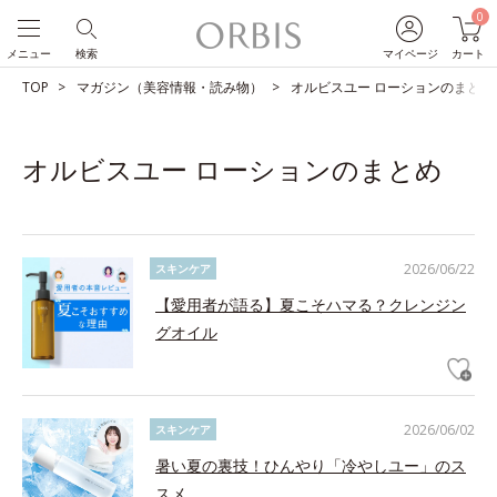
0
メニュー
検索
マイページ
カート
TOP
マガジン（美容情報・読み物）
オルビスユー ローションのまとめ
オルビスユー ローションのまとめ
2026/06/22
スキンケア
【愛用者が語る】夏こそハマる？クレンジン
グオイル
2026/06/02
スキンケア
暑い夏の裏技！ひんやり「冷やしユー」のス
スメ