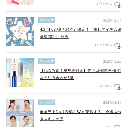
4271 view
2024/12/07
スキンケア
4,344人が選ぶ頂点が決定！「推しアイテム総
選挙2024」発表
17357 view
2024/10/25
スキンケア
【肌悩み別！早見表付き】先行型美容液×化粧
水の組み合わせ8選
9248 view
2024/08/30
スキンケア
全国売上No.1店舗のBAが伝授する、今選ぶべ
きスキンケア