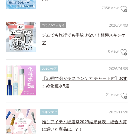
7958 view
2026/04/03
コラム&エッセイ
ジムでも旅行でも手放せない！相棒スキンケ
ア
0 view
2026/01/09
スキンケア
【30秒で分かるスキンケア チャート付】おす
すめ化粧水5選
21 view
2025/11/20
スキンケア
推しアイテム総選挙2025結果発表！総合大賞
に輝いた商品は…？！