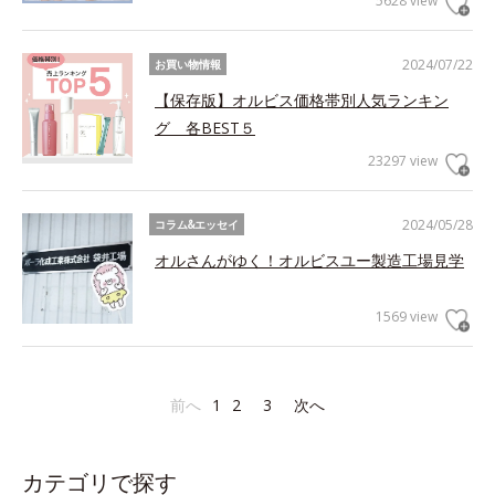
5628 view
2024/07/22
お買い物情報
【保存版】オルビス価格帯別人気ランキン
グ 各BEST５
23297 view
2024/05/28
コラム&エッセイ
オルさんがゆく！オルビスユー製造工場見学
1569 view
前へ
1
2
3
次へ
カテゴリで探す