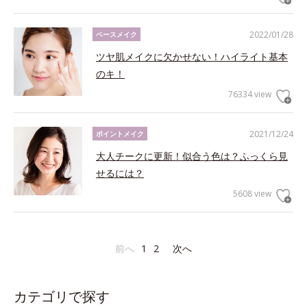
2022/01/28
ベースメイク
ツヤ肌メイクに欠かせない！ハイライト基本
のキ！
76334 view
2021/12/24
ポイントメイク
大人チークに更新！似合う色は？ふっくら見
せるには？
5608 view
前へ
1
2
次へ
カテゴリで探す