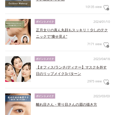
10135 view
2024/01/10
ポイントメイク
正月太りの真ん丸顔もスッキリ！少しのテク
ニックで“痩せ見え”
7171 view
2023/04/18
ポイントメイク
【オフィス/ランチ/ディナー】マスクを外す
日のリップメイク3パターン
2975 view
2023/03/03
ポイントメイク
離れ目さん・寄り目さんの眉の描き方