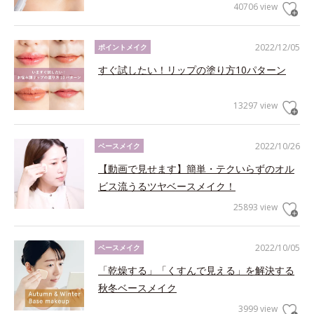
40706 view
2022/12/05
ポイントメイク
すぐ試したい！リップの塗り方10パターン
13297 view
2022/10/26
ベースメイク
【動画で見せます】簡単・テクいらずのオル
ビス流うるツヤベースメイク！
25893 view
2022/10/05
ベースメイク
「乾燥する」「くすんで見える」を解決する
秋冬ベースメイク
3999 view