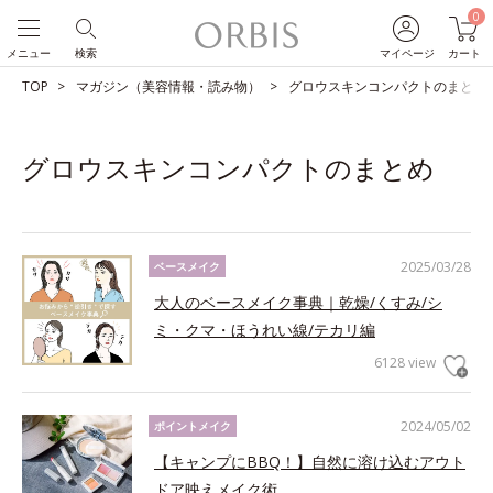
0
メニュー
検索
マイページ
カート
TOP
マガジン（美容情報・読み物）
グロウスキンコンパクトのまとめ
グロウスキンコンパクトのまとめ
2025/03/28
ベースメイク
大人のベースメイク事典｜乾燥/くすみ/シ
ミ・クマ・ほうれい線/テカリ編
6128 view
2024/05/02
ポイントメイク
【キャンプにBBQ！】自然に溶け込むアウト
ドア映えメイク術