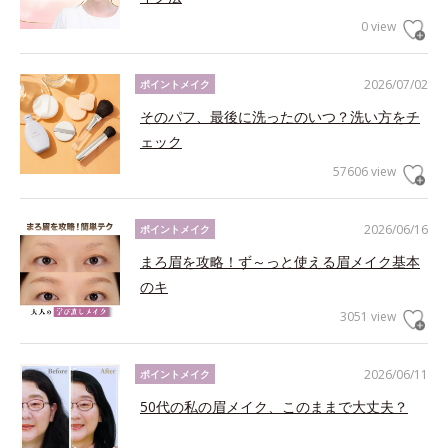
0 view
2026/07/02
ポイントメイク
そのパフ、最後に洗ったのいつ？洗い方をチ
ェック
57606 view
2026/06/16
ポイントメイク
まろ眉を攻略！ず～っと使える眉メイク基本
のキ
3051 view
2026/06/11
ポイントメイク
50代の私の眉メイク、このままで大丈夫？