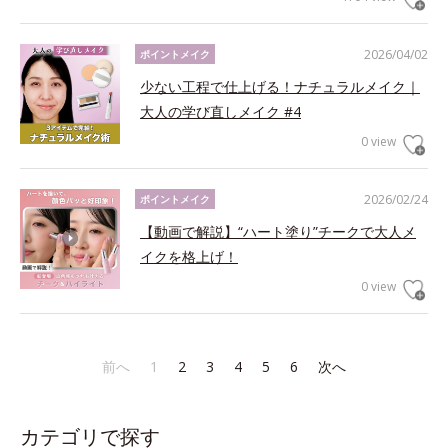
2026/04/02
ポイントメイク
少ない工程で仕上げる！ナチュラルメイク｜
大人の学び直しメイク #4
0 view
2026/02/24
ポイントメイク
【動画で解説】“ハート塗り”チークで大人メ
イクを格上げ！
0 view
前へ
1
2
3
4
5
6
次へ
カテゴリで探す