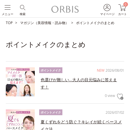
0
メニュー
検索
マイページ
カート
TOP
マガジン（美容情報・読み物）
ポイントメイクのまとめ
ポイントメイクのまとめ
NEW
2026/08/01
ポイントメイク
色選びが難しい…大人の目元悩みに答えま
す！
0 view
2026/07/02
ポイントメイク
夏くずれをどう防ぐ？キレイが続くベースメ
イク法