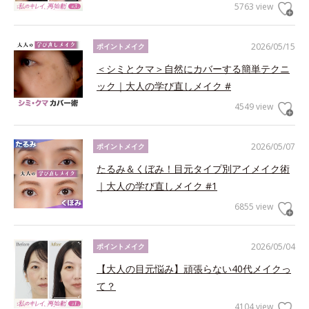
5763 view
2026/05/15
ポイントメイク
＜シミとクマ＞自然にカバーする簡単テクニ
ック｜大人の学び直しメイク #
4549 view
2026/05/07
ポイントメイク
たるみ＆くぼみ！目元タイプ別アイメイク術
｜大人の学び直しメイク #1
6855 view
2026/05/04
ポイントメイク
【大人の目元悩み】頑張らない40代メイクっ
て？
4104 view