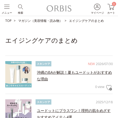
0
メニュー
検索
マイページ
カート
TOP
マガジン（美容情報・読み物）
エイジングケアのまとめ
エイジングケアのまとめ
NEW
2026/07/30
スキンケア
沖縄のBAが解説！夏もユードットがおすすめ
な理由
0 view
2025/12/18
スキンケア
ユードットにプラスワン！理想の肌をめざす
おすすめアイテム4選