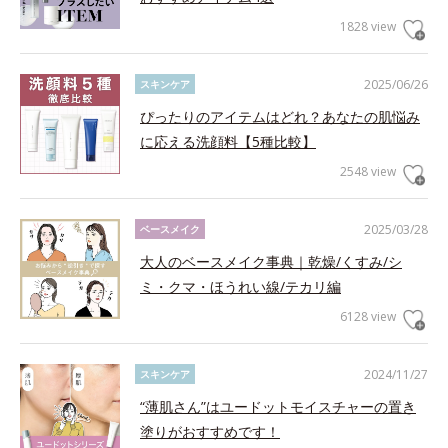
1828 view
2025/06/26
スキンケア
ぴったりのアイテムはどれ？あなたの肌悩み
に応える洗顔料【5種比較】
2548 view
2025/03/28
ベースメイク
大人のベースメイク事典｜乾燥/くすみ/シ
ミ・クマ・ほうれい線/テカリ編
6128 view
2024/11/27
スキンケア
“薄肌さん”はユードットモイスチャーの置き
塗りがおすすめです！