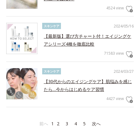
4524 view
2024/05/16
スキンケア
【最新版】選び方チャート付！エイジングケ
アシリーズ4種を徹底比較
71583 view
2024/03/27
スキンケア
【30代からのエイジングケア】肌悩みを感じ
たら…今からはじめるケア習慣
4427 view
前へ
1
2
3
4
5
次へ