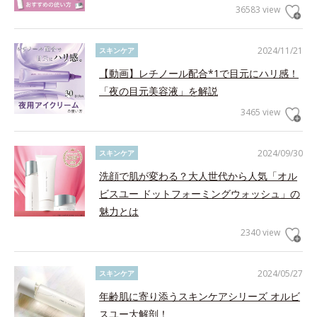
36583 view
2024/11/21
スキンケア
【動画】レチノール配合*1で目元にハリ感！
「夜の目元美容液」を解説
3465 view
2024/09/30
スキンケア
洗顔で肌が変わる？大人世代から人気「オル
ビスユー ドットフォーミングウォッシュ」の
魅力とは
2340 view
2024/05/27
スキンケア
年齢肌に寄り添うスキンケアシリーズ オルビ
スユー大解剖！