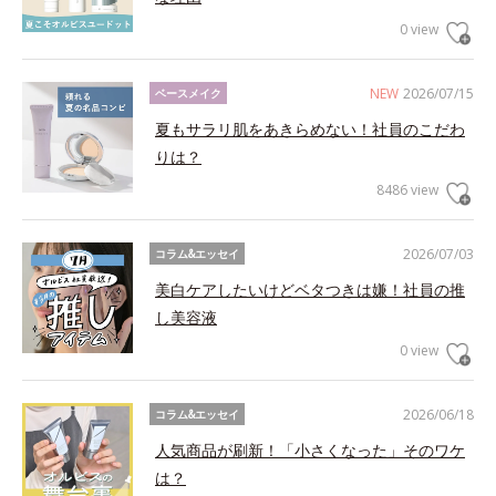
0 view
NEW
2026/07/15
ベースメイク
夏もサラリ肌をあきらめない！社員のこだわ
りは？
8486 view
2026/07/03
コラム&エッセイ
美白ケアしたいけどベタつきは嫌！社員の推
し美容液
0 view
2026/06/18
コラム&エッセイ
人気商品が刷新！「小さくなった」そのワケ
は？