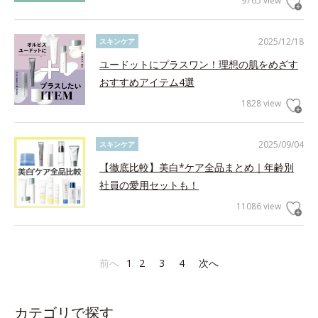
9765 view
2025/12/18
スキンケア
ユードットにプラスワン！理想の肌をめざす
おすすめアイテム4選
1828 view
2025/09/04
スキンケア
【徹底比較】美白*ケア全品まとめ｜年齢別
社員の愛用セットも！
11086 view
前へ
1
2
3
4
次へ
カテゴリで探す