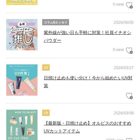
0 view
2026/06/05
コラム&エッセイ
紫外線が強い日も手軽に対策！社員イチオシ
パウダー
0 view
2026/03/27
UV
日焼け止めも使い分け！今から始めたいUV対
策
2026/03/06
UV
【最新版・日焼け止め】オルビスのおすすめ
UVカットアイテム