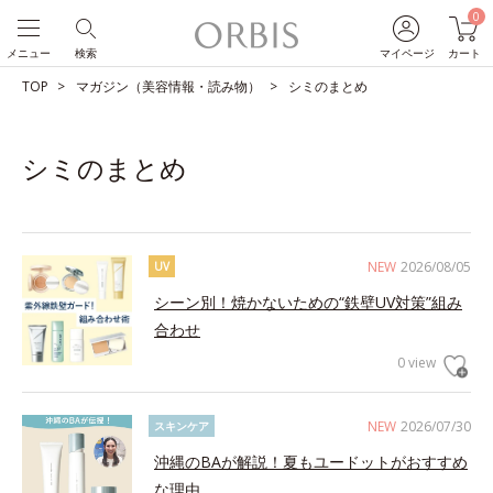
0
メニュー
検索
マイページ
カート
TOP
マガジン（美容情報・読み物）
シミのまとめ
シミのまとめ
NEW
2026/08/05
UV
シーン別！焼かないための“鉄壁UV対策”組み
合わせ
0 view
NEW
2026/07/30
スキンケア
沖縄のBAが解説！夏もユードットがおすすめ
な理由