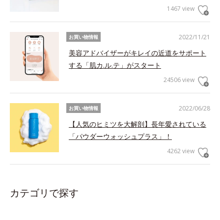
1467 view
2022/11/21
お買い物情報
美容アドバイザーがキレイの近道をサポート
する「肌カ.ル.テ」がスタート
24506 view
2022/06/28
お買い物情報
【人気のヒミツを大解剖】長年愛されている
「パウダーウォッシュプラス」！
4262 view
カテゴリで探す