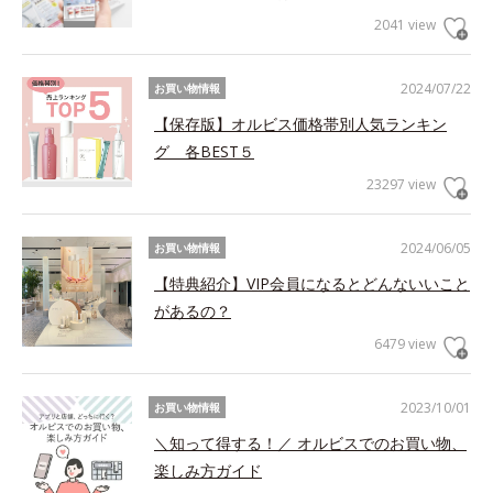
2041 view
2024/07/22
お買い物情報
【保存版】オルビス価格帯別人気ランキン
グ 各BEST５
23297 view
2024/06/05
お買い物情報
【特典紹介】VIP会員になるとどんないいこと
があるの？
6479 view
2023/10/01
お買い物情報
＼知って得する！／ オルビスでのお買い物、
楽しみ方ガイド