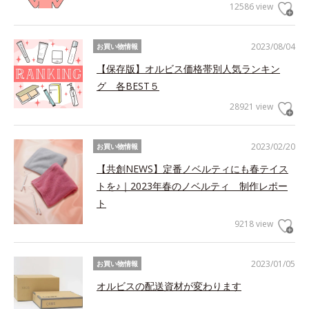
12586 view
2023/08/04
お買い物情報
【保存版】オルビス価格帯別人気ランキン
グ 各BEST５
28921 view
2023/02/20
お買い物情報
【共創NEWS】定番ノベルティにも春テイス
トを♪｜2023年春のノベルティ 制作レポー
ト
9218 view
2023/01/05
お買い物情報
オルビスの配送資材が変わります