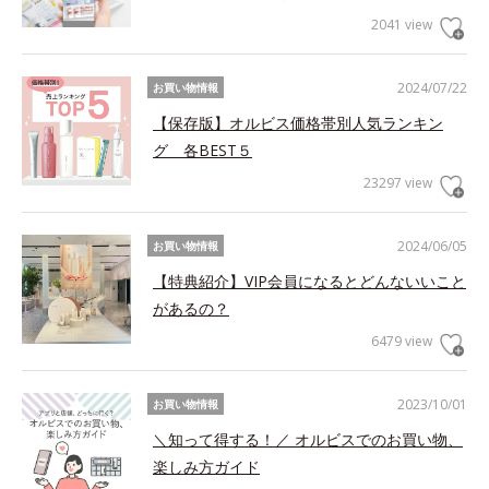
2041 view
2024/07/22
お買い物情報
【保存版】オルビス価格帯別人気ランキン
グ 各BEST５
23297 view
2024/06/05
お買い物情報
【特典紹介】VIP会員になるとどんないいこと
があるの？
6479 view
2023/10/01
お買い物情報
＼知って得する！／ オルビスでのお買い物、
楽しみ方ガイド