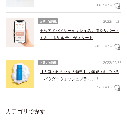
1467 view
2022/11/21
お買い物情報
美容アドバイザーがキレイの近道をサポート
する「肌カ.ル.テ」がスタート
24506 view
2022/06/28
お買い物情報
【人気のヒミツを大解剖】長年愛されている
「パウダーウォッシュプラス」！
4262 view
カテゴリで探す