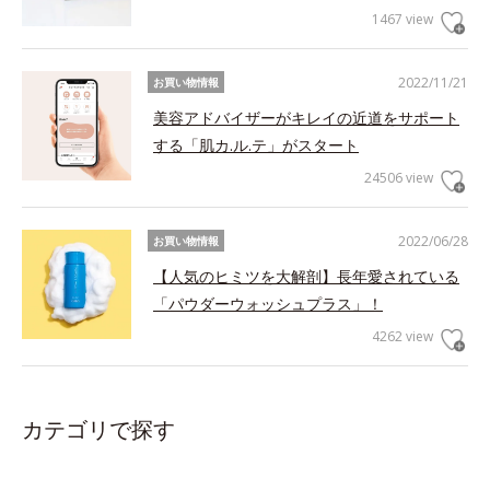
1467 view
2022/11/21
お買い物情報
美容アドバイザーがキレイの近道をサポート
する「肌カ.ル.テ」がスタート
24506 view
2022/06/28
お買い物情報
【人気のヒミツを大解剖】長年愛されている
「パウダーウォッシュプラス」！
4262 view
カテゴリで探す