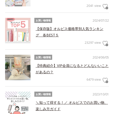
2041 view
2024/07/22
お買い物情報
【保存版】オルビス価格帯別人気ランキン
グ 各BEST５
23297 view
2024/06/05
お買い物情報
【特典紹介】VIP会員になるとどんないいこと
があるの？
6479 view
2023/10/01
お買い物情報
＼知って得する！／ オルビスでのお買い物、
楽しみ方ガイド