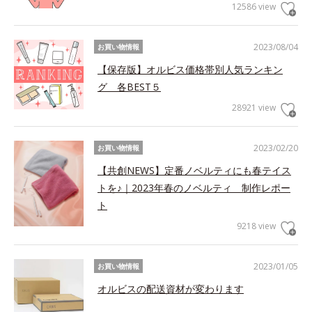
12586 view
2023/08/04
お買い物情報
【保存版】オルビス価格帯別人気ランキン
グ 各BEST５
28921 view
2023/02/20
お買い物情報
【共創NEWS】定番ノベルティにも春テイス
トを♪｜2023年春のノベルティ 制作レポー
ト
9218 view
2023/01/05
お買い物情報
オルビスの配送資材が変わります