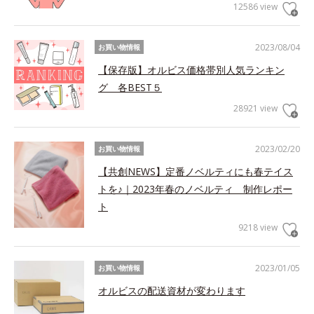
12586 view
2023/08/04
お買い物情報
【保存版】オルビス価格帯別人気ランキン
グ 各BEST５
28921 view
2023/02/20
お買い物情報
【共創NEWS】定番ノベルティにも春テイス
トを♪｜2023年春のノベルティ 制作レポー
ト
9218 view
2023/01/05
お買い物情報
オルビスの配送資材が変わります