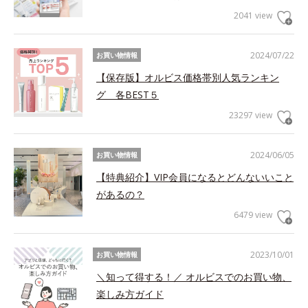
2041 view
2024/07/22
お買い物情報
【保存版】オルビス価格帯別人気ランキン
グ 各BEST５
23297 view
2024/06/05
お買い物情報
【特典紹介】VIP会員になるとどんないいこと
があるの？
6479 view
2023/10/01
お買い物情報
＼知って得する！／ オルビスでのお買い物、
楽しみ方ガイド