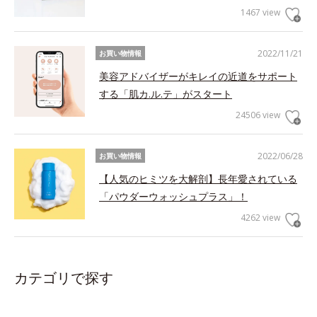
1467 view
2022/11/21
お買い物情報
美容アドバイザーがキレイの近道をサポート
する「肌カ.ル.テ」がスタート
24506 view
2022/06/28
お買い物情報
【人気のヒミツを大解剖】長年愛されている
「パウダーウォッシュプラス」！
4262 view
カテゴリで探す