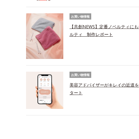
お買い物情報
【共創NEWS】定番ノベルティにも
ルティ 制作レポート
お買い物情報
美容アドバイザーがキレイの近道を
タート