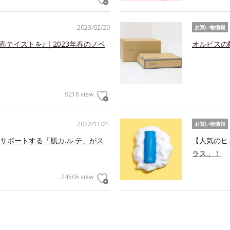
2023/02/20
お買い物情報
春テイストを♪｜2023年春のノベ
オルビスの
9218 view
2022/11/21
お買い物情報
サポートする「肌カ.ル.テ」がス
【人気のヒ
ラス」！
24506 view