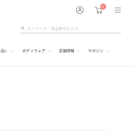
0
検
索
食品）
ボディウェア
店舗情報
マガジン