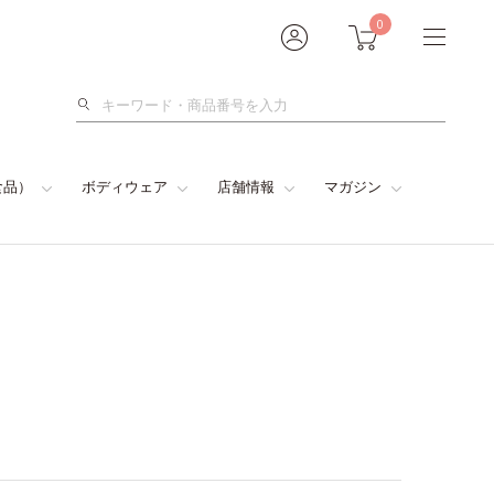
0
検
索
食品）
ボディウェア
店舗情報
マガジン