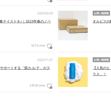
2023/02/20
お買い物情報
春テイストを♪｜2023年春のノベ
オルビスの
9218 view
2022/11/21
お買い物情報
サポートする「肌カ.ル.テ」がス
【人気のヒ
ラス」！
24506 view