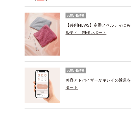
お買い物情報
【共創NEWS】定番ノベルティにも
ルティ 制作レポート
お買い物情報
美容アドバイザーがキレイの近道を
タート