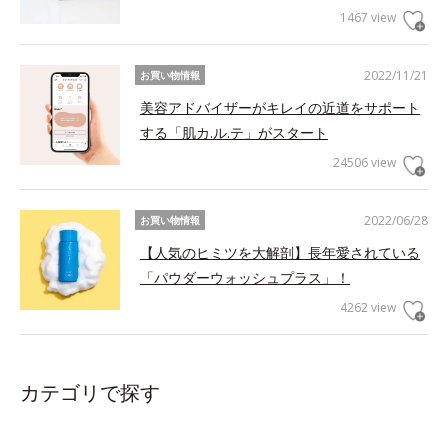
1467 view
2022/11/21
お買い物情報
美容アドバイザーがキレイの近道をサポート
する「肌カ.ル.テ」がスタート
24506 view
2022/06/28
お買い物情報
【人気のヒミツを大解剖】長年愛されている
「パウダーウォッシュプラス」！
4262 view
カテゴリで探す