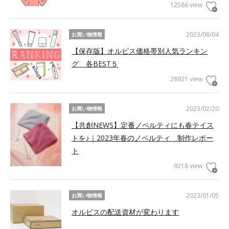
12586 view
2023/08/04
お買い物情報
【保存版】オルビス価格帯別人気ランキン
グ 各BEST５
28921 view
2023/02/20
お買い物情報
【共創NEWS】定番ノベルティにも春テイス
トを♪｜2023年春のノベルティ 制作レポー
ト
9218 view
2023/01/05
お買い物情報
オルビスの配送資材が変わります