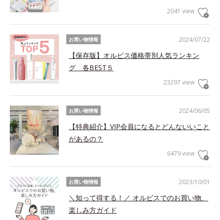
2041 view
2024/07/22
お買い物情報
【保存版】オルビス価格帯別人気ランキン
グ 各BEST５
23297 view
2024/06/05
お買い物情報
【特典紹介】VIP会員になるとどんないいこと
があるの？
6479 view
2023/10/01
お買い物情報
＼知って得する！／ オルビスでのお買い物、
楽しみ方ガイド