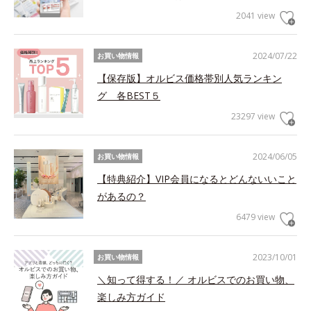
2041 view
2024/07/22
お買い物情報
【保存版】オルビス価格帯別人気ランキン
グ 各BEST５
23297 view
2024/06/05
お買い物情報
【特典紹介】VIP会員になるとどんないいこと
があるの？
6479 view
2023/10/01
お買い物情報
＼知って得する！／ オルビスでのお買い物、
楽しみ方ガイド