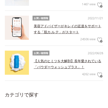
1467 view
2022/11/21
お買い物情報
美容アドバイザーがキレイの近道をサポート
する「肌カ.ル.テ」がスタート
24506 view
2022/06/28
お買い物情報
【人気のヒミツを大解剖】長年愛されている
「パウダーウォッシュプラス」！
4262 view
カテゴリで探す