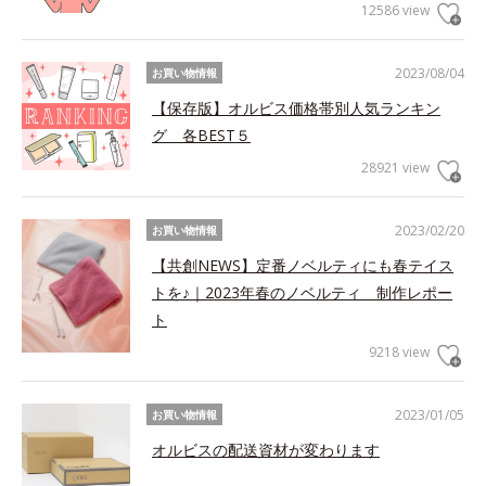
12586 view
2023/08/04
お買い物情報
【保存版】オルビス価格帯別人気ランキン
グ 各BEST５
28921 view
2023/02/20
お買い物情報
【共創NEWS】定番ノベルティにも春テイス
トを♪｜2023年春のノベルティ 制作レポー
ト
9218 view
2023/01/05
お買い物情報
オルビスの配送資材が変わります