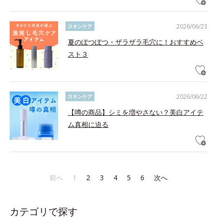
2026/06/23
スキンケア
夏のぽつぽつ・ザラザラ毛穴に！おすすめベ
スト３
2026/06/22
スキンケア
【噂の商品】シミを増やさない？美白アイテ
ム真相に迫る
前へ
1
2
3
4
5
6
次へ
カテゴリで探す