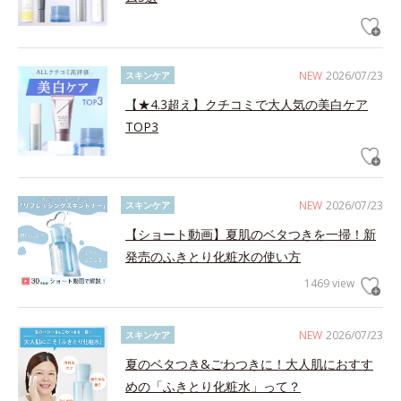
NEW
2026/07/23
スキンケア
【★4.3超え】クチコミで大人気の美白ケア
TOP3
NEW
2026/07/23
スキンケア
【ショート動画】夏肌のベタつきを一掃！新
発売のふきとり化粧水の使い方
1469 view
NEW
2026/07/23
スキンケア
夏のベタつき&ごわつきに！大人肌におすす
めの「ふきとり化粧水」って？