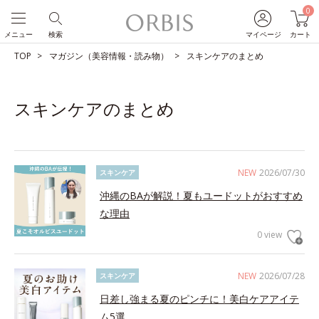
0
メニュー
検索
マイページ
カート
TOP
マガジン（美容情報・読み物）
スキンケアのまとめ
スキンケアのまとめ
NEW
2026/07/30
スキンケア
沖縄のBAが解説！夏もユードットがおすすめ
な理由
0 view
NEW
2026/07/28
スキンケア
日差し強まる夏のピンチに！美白ケアアイテ
ム5選