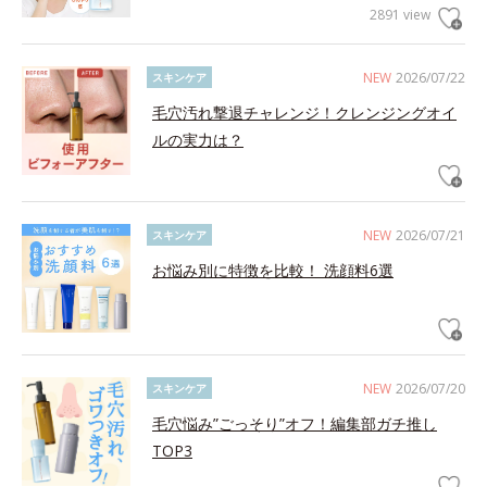
2891 view
NEW
2026/07/22
スキンケア
毛穴汚れ撃退チャレンジ！クレンジングオイ
ルの実力は？
NEW
2026/07/21
スキンケア
お悩み別に特徴を比較！ 洗顔料6選
NEW
2026/07/20
スキンケア
毛穴悩み”ごっそり”オフ！編集部ガチ推し
TOP3