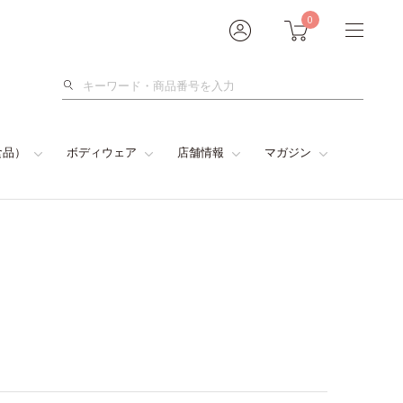
0
検
索
食品）
ボディウェア
店舗情報
マガジン