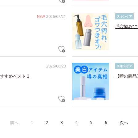
NEW
2026/07/21
スキンケア
毛穴悩み”
2026/06/23
スキンケア
すすめベスト３
【噂の商品
前へ
1
2
3
4
5
6
次へ