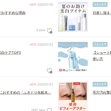
NEW
2026/07/30
スキンケア
がおすすめな理由
日差し強ま
0 view
NEW
2026/07/23
スキンケア
白ケアTOP3
【ショート
使い方
NEW
2026/07/23
スキンケア
におすすめの「ふきとり化粧水」
毛穴汚れ撃
2891 view