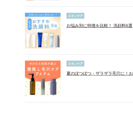
スキンケア
お悩み別に特徴を比較！ 洗顔料6選
スキンケア
夏のぽつぽつ・ザラザラ毛穴に！お