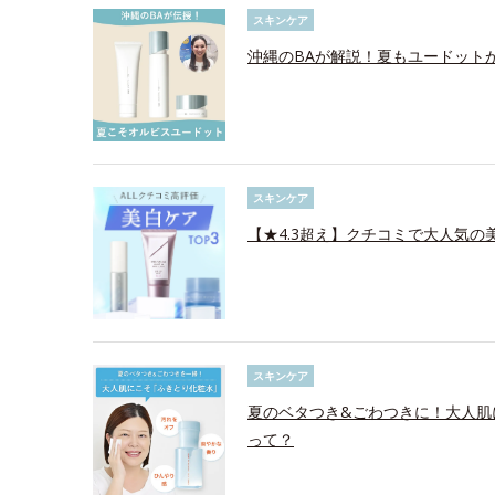
スキンケア
沖縄のBAが解説！夏もユードット
スキンケア
【★4.3超え】クチコミで大人気の美
スキンケア
夏のベタつき&ごわつきに！大人肌
って？