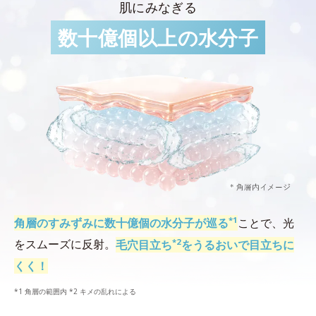
肌にみなぎる
数十億個以上の水分子
*1
角層のすみずみに数十億個の水分子が巡る
ことで、光
*2
をスムーズに反射。
毛穴目立ち
をうるおいで目立ちに
くく！
*1 角層の範囲内 *2 キメの乱れによる