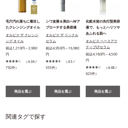
毛穴汚れ落ちに着目し
シワ改善＆美白へWア
化粧水前の先行型美容
たクレンジングオイル
プローチする美容液
液で、もっとハリツヤ
あふれる肌へ
オルビス ザ クレンジ
オルビス ザ リンクル
ング オイル
セラム
オルビス ベースアク
ティブLPセラム
税込1,210円～3,980
税込4,950円～16,980
円
円
税込4,180円～4,500
税
円
（4.36 /
（4.5 /
792件）
555件）
（4.48 /
623件）
商品を選ぶ
商品を選ぶ
商品を選ぶ
関連タグで探す