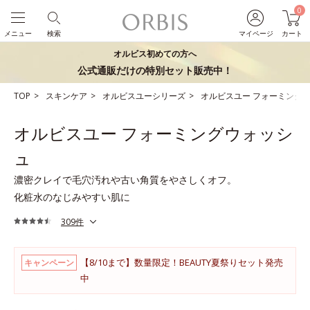
0
メニュー
検索
マイページ
カート
オルビス初めての方へ
公式通販だけの特別セット販売中！
TOP
スキンケア
オルビスユーシリーズ
オルビスユー フォーミング
オルビスユー フォーミングウォッシ
ュ
濃密クレイで毛穴汚れや古い角質をやさしくオフ。
化粧水のなじみやすい肌に
309件
【8/10まで】数量限定！BEAUTY夏祭りセット発売
キャンペーン
中