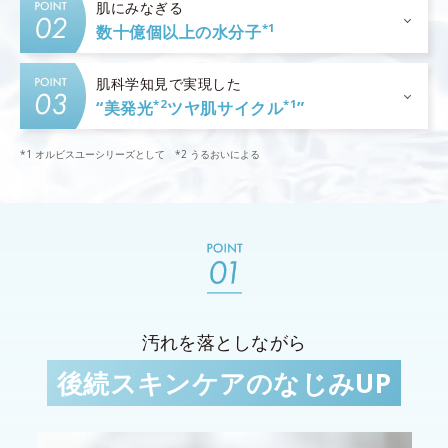
肌にみなぎる
*1
数十億個以上の水分子
肌科学知見で実現した
*2
*1
“美発光
ツヤ肌サイクル
”
*1 オルビスユーシリーズとして *2 うるおいによる
汚れを落としながら
後続スキンケアのなじみUP