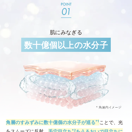
肌にみなぎる
数十億個以上の水分子
*1
角層のすみずみに数十億個の水分子が巡る
ことで、光
*2
をスムーズに反射。
毛穴目立ち
をうるおいで目立ちに