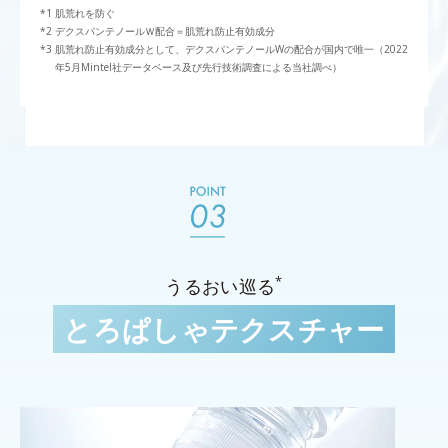
肌荒れを防ぐ
デクスパンテノールＷ配合＝肌荒れ防止有効成分
肌荒れ防止有効成分として、デクスパンテノールWの配合が国内で唯一（2022
年5月Mintel社データベース及び先行技術調査による当社調べ）
*
うるおい巡る
とろぱしゃテクスチャー