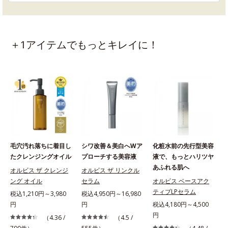
＋1アイテムでもっとキレイに！
毛穴汚れ落ちに着目し
シワ改善＆美白へWア
化粧水前の先行型美容
たクレンジングオイル
プローチする美容液
液で、もっとハリツヤ
あふれる肌へ
オルビス ザ クレンジ
オルビス ザ リンクル
ング オイル
セラム
オルビス ベースアク
ティブLPセラム
税込1,210円～3,980
税込4,950円～16,980
円
円
税込4,180円～4,500
税
円
（4.36 /
（4.5 /