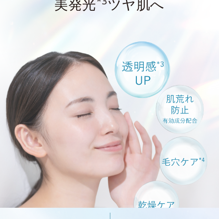
*3
美発光
ツヤ肌へ