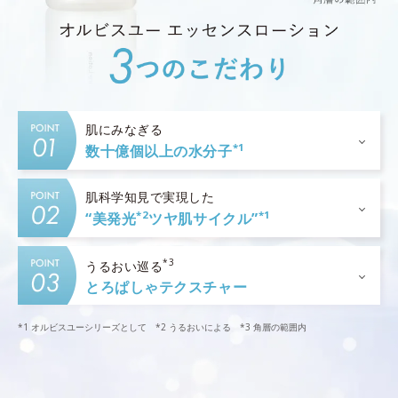
肌にみなぎる
*1
数十億個以上の水分子
肌科学知見で実現した
*2
*1
“美発光
ツヤ肌サイクル”
*3
うるおい巡る
とろぱしゃテクスチャー
*1 オルビスユーシリーズとして *2 うるおいによる *3 角層の範囲内