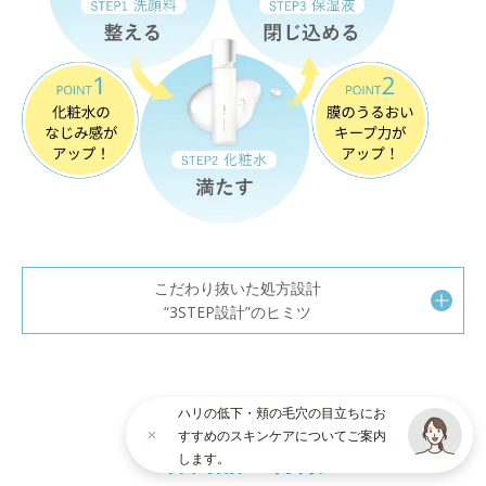
こだわり抜いた処方設計
“3STEP設計”のヒミツ
ハリの低下・頬の毛穴の目立ちにお
オルビスユー シリーズ
すすめのスキンケアについてご案内
各商品の特徴
します。