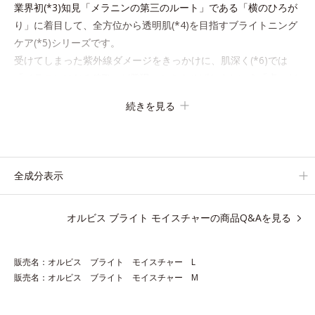
業界初(*3)知見「メラニンの第三のルート」である「横のひろが
り」に着目して、全方位から透明肌(*4)を目指すブライトニング
ケア(*5)シリーズです。
受けてしまった紫外線ダメージをきっかけに、肌深く(*6)では
「メラニンにじみ(*7)」が発現。シミやそばかすという「点」だ
けでなく、透明感のなさなどの「面」での透明感を阻害する原因
続きを見る
を引き起こしていることがわかりました。
そこでオルビス ブライト シリーズは「メラニンにじみ」に着目
して「高圧処理ビタミンC(*8)」を採用。肌奥(*6)まで浸透し、
シミやソバカスの原因となるメラニンの生成を食い止めます。ま
全成分表示
たオルビス独自成分の「ブライトVCコンプレックス(*9)」が、透
明感を阻害する原因(*10)にアプローチします。さらに肌表面の
オルビス ブライト モイスチャーの商品Q&Aを見る
なめらかさやみずみずしさをサポートするために、肌荒れ防止有
効成分と速効性と持続性、2種の保湿成分も配合し、透明感を包
括的にサポート。全方位ケアのアプローチによって、肌本来の輝
販売名：オルビス ブライト モイスチャー L
きを生かして澄み渡る、輝き透明肌を叶えます。
販売名：オルビス ブライト モイスチャー M
L＝さっぱりタイプ（脂性肌～普通肌）