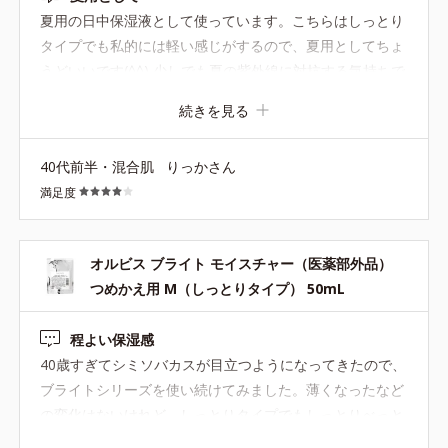
●Wシールドヴェール*3＝うるおいを閉じ込め、紫外線による乾燥や
夏用の日中保湿液として使っています。こちらはしっとり
大気中のちり・ほこりなどから保護する成分
タイプでも私的には軽い感じがするので、夏用としてちょ
●速攻性保湿成分*4 ●持続性保湿成分*5
うどいいです(^^) 少しでも夏の紫外線に対抗する気持ちで
●弱酸性 ●アルコールフリー
購入しています（笑）
続きを見る
*1 Ｌ－アスコルビン酸 ２－グルコシド *2 Ｌ－アスコルビン酸
２－グルコシド、パウダルコ樹皮エキス、油溶性甘草エキス（２）
*3 γ－グルタミン酸ポリペプチド、２－メタクリロイルオキシエチ
40代前半・混合肌
りっかさん
ルホスホリルコリン・メタクリル酸ブチル共重合体液
満足度
*4 ヒアルロン酸ナトリウム（２） *5 ソルビトール発酵多糖液
オルビス ブライト モイスチャー（医薬部外品）
つめかえ用 M（しっとりタイプ） 50mL
程よい保湿感
40歳すぎてシミソバカスが目立つようになってきたので、
ブライトシリーズを使い続けてみました。薄くなったなど
の変化はないけれど、しっとりタイプでもしっとりべっと
りしすぎない感じが好きです。若いときよりお手入れをし