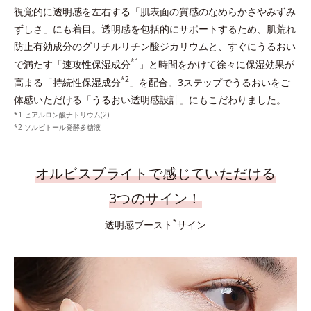
視覚的に透明感を左右する「肌表面の質感のなめらかさやみずみ
ずしさ」にも着目。透明感を包括的にサポートするため、肌荒れ
防止有効成分のグリチルリチン酸ジカリウムと、すぐにうるおい
*1
で満たす「速攻性保湿成分
」と時間をかけて徐々に保湿効果が
*2
高まる「持続性保湿成分
」を配合。3ステップでうるおいをご
体感いただける「うるおい透明感設計」にもこだわりました。
ヒアルロン酸ナトリウム(2)
ソルビトール発酵多糖液
オルビスブライトで感じていただける
3つのサイン！
*
透明感ブースト
サイン