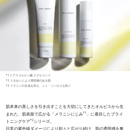
L-アスコルビン酸 2-グルコシド
うるおいにより透明感のある肌
メラニンの生成を抑え、シミ・ソバカスを防ぐ
肌本来の美しさを引き出すことを大切にしてきたオルビスから生
*1
まれた、
肌表面で広がる「メラニンにじみ
」に着目したブライ
*2
トニングケア
シリーズ。
日常の紫外線ダメージにより刻々と広がり続け、肌の透明感を奪