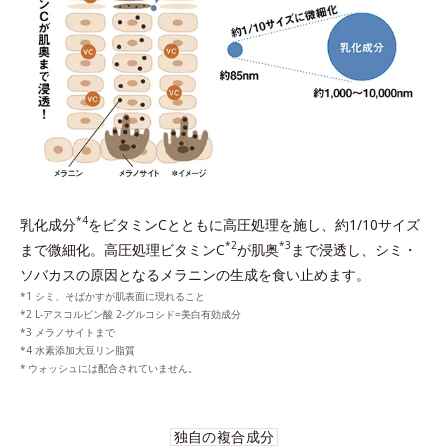
*4
乳化成分
をビタミンCとともに高圧処理を施し、約1/10サイズ
*2
*3
まで微細化。高圧処理ビタミンC
が肌奥
まで浸透し、シミ・
ソバカスの原因となるメラニンの生成を食い止めます。
シミ、そばかすが肌表面に現れること
L-アスコルビン酸 2-グルコシド=美白有効成分
メラノサイトまで
水素添加大豆リン脂質
ウォッシュには配合されていません。
独自の複合成分