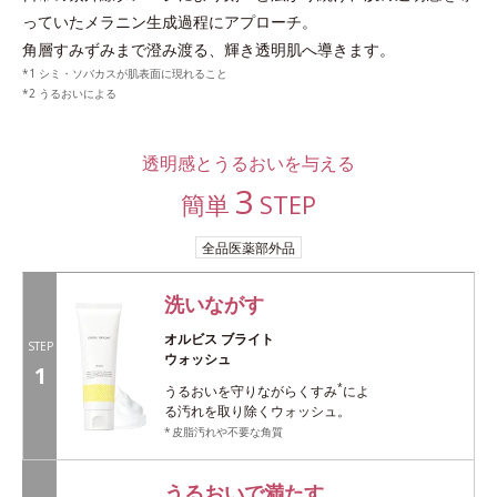
っていたメラニン生成過程にアプローチ。
角層すみずみまで澄み渡る、輝き透明肌へ導きます。
シミ・ソバカスが肌表面に現れること
うるおいによる
透明感とうるおいを与える
3
簡単
STEP
全品医薬部外品
洗いながす
オルビス ブライト
STEP
ウォッシュ
1
*
うるおいを守りながらくすみ
によ
る汚れを取り除くウォッシュ。
皮脂汚れや不要な角質
うるおいで満たす