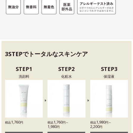
3STEPでトータルなスキンケア
STEP1
STEP2
STEP3
洗顔料
化粧水
保湿液
1,760
1,760
1,980
税込
円
税込
円～
税込
円～
1,980
2,200
円
円