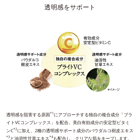
透明感をサポート
*1
透明感を阻害する原因
にアプローチする独自の複合成分「ブラ
イトVCコンプレックス」を配合。美白有効成分の安定型ビタミ
*2
ンC
に加え、2種の透明感サポート成分のパウダルコ樹皮エキス
*3
*4
と油溶性甘草エキス
も配合し、クリアな肌をキープします。