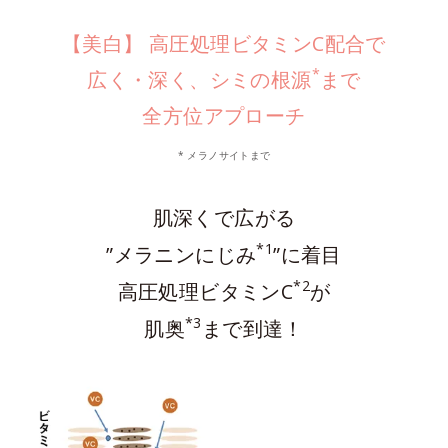
【美白】 高圧処理ビタミンC配合で
*
広く・深く、シミの根源
まで
全方位アプローチ
* メラノサイトまで
肌深くで広がる
*1
”メラニンにじみ
”に着目
*2
高圧処理ビタミンC
が
*3
肌奥
まで到達！