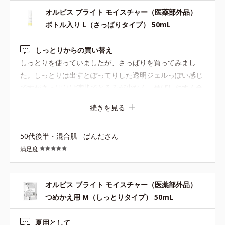
はありません。
オルビス ブライト モイスチャー（医薬部外品）
ボトル入り L（さっぱりタイプ） 50mL
【Step3 保湿液】オルビス ブライト モイスチャー
50mL（医薬部外品）
しっとりからの買い替え
しっとりを使っていましたが、さっぱりを買ってみまし
肌本来がもつ保水膜を疑似的につくってうるおいを閉じ込め、さ
た。しっとりは出すとぽってりした透明ジェルっぽい感じ
らに膜がうるおいを生み出すことで肌を守り続けます。
ですがさっぱりは液状でとろみが少なく、伸ばしやすく全
くペとっとした感じがなく、ほんとにさっぱり。 パッケー
続きを見る
1.化粧水で肌を整えた後、手のひらに適量（ポンプ1～2プッシュ
ジにあるようにL-アスコルビン酸、2-グルコシドは温度変
程度）とり、顔全体にやさしくなじ ませます。
化や紫外線、経時などにより変化する性質とのことで、光
2.目元・口元などの気になる部位には重ねづけをして、肌の状態
50代後半・混合肌
ぱんださん
を防ぐ透けないパッケージは製品へのこだわりでオルビス
に応じて、量を調節してください。
満足度
さんらしいなと思います。 一部透けさせて中身が見えるよ
うにして、製品が劣化したり効果が減るより、見えない方
が嬉しいです。
オルビス ブライト モイスチャー（医薬部外品）
●無油分、無香料、無着色 ●高圧処理ビタミンC *1＝美白有効成分
つめかえ用 M（しっとりタイプ） 50mL
●グリチルリチン酸ジカリウム＝肌荒れ防止有効成分
●ブライトVCコンプレックス*2＝美白有効成分とうるおいによる透
夏用として
明感サポート成分の複合成分