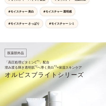
#モイスチャー 美白
#モイスチャー 透明感
#モイスチャー さっぱり
#モイスチャー シミ
医薬部外品
*1
「高圧処理ビタミンC
」配合
*2
*3
澄み渡る輝き透明肌
へ導く美白
×保湿スキンケア
オルビスブライト
シリーズ