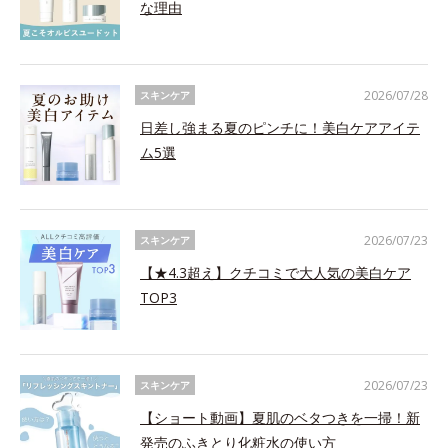
な理由
2026/07/28
スキンケア
日差し強まる夏のピンチに！美白ケアアイテ
ム5選
2026/07/23
スキンケア
【★4.3超え】クチコミで大人気の美白ケア
TOP3
2026/07/23
スキンケア
【ショート動画】夏肌のベタつきを一掃！新
発売のふきとり化粧水の使い方