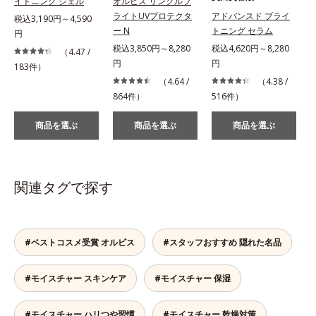
イトニング ジェル
オルビス リンクルブ
ライトUVプロテクタ
アドバンスド ブライ
税込3,190円～4,590
ー N
トニング セラム
円
税込3,850円～8,280
税込4,620円～8,280
（4.47 /
円
円
183件）
（4.64 /
（4.38 /
864件）
516件）
商品を選ぶ
商品を選ぶ
商品を選ぶ
関連タグで探す
#ベストコスメ受賞 オルビス
#スタッフおすすめ 隠れた名品
#モイスチャー スキンケア
#モイスチャー 保湿
#モイスチャー ハリつや習慣
#モイスチャー 乾燥対策