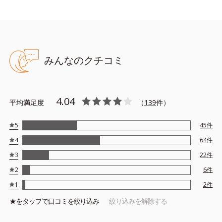
M＝しっとりタイプ（普通肌～乾性肌）
*1 γ－グルタミン酸ポリペプチド、２－メタクリロイルオキシエ
チルホスホリルコリン・メタクリル酸ブチル共重合体液
*2 メラニンの生成を抑え、シミ・ソバカスを防ぐ
みんなのクチコミ
*3 日本化粧品業界で初めてメラニンの第三のルートに着目し、
日本放射線影響学会第53回大会で2010年10月に初めて発表した
こと
4.04
平均満足度
（
139
件）
*4 うるおいにより透明感のある肌
*5 うるおいによる
5
45
件
*6 メラノサイトまで
4
64
件
*7 シミ・ソバカスが肌表面にあらわれること
*8 L-アスコルビン酸 2-グルコシド
3
22
件
*9 L-アスコルビン酸 2-グルコシド、パウダルコ樹皮エキス、油
2
6
件
溶性甘草エキス(2)
1
2
件
*10 乾燥など
★を
タップ
で口コミを絞り込み
絞り込みを解除する
アレルギーテスト済＝全ての方にアレルギーが起こらないということで