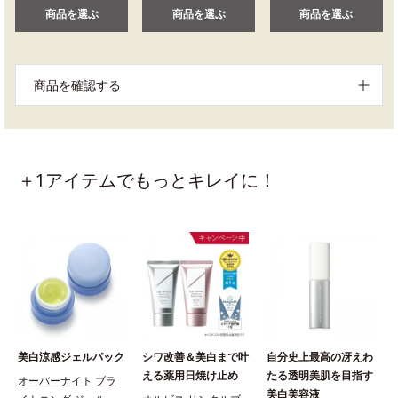
商品を選ぶ
商品を選ぶ
商品を選ぶ
商品を確認する
＋1アイテムでもっとキレイに！
美白涼感ジェルパック
シワ改善＆美白まで叶
自分史上最高の冴えわ
える薬用日焼け止め
たる透明美肌を目指す
オーバーナイト ブラ
美白美容液