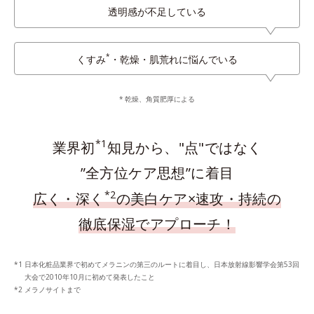
透明感が不足している
*
くすみ
・乾燥・肌荒れに悩んでいる
乾燥、角質肥厚による
*1
業界初
知見から、"点"ではなく
”全方位ケア思想”に着目
*2
広く・深く
の美白ケア×速攻・持続の
徹底保湿でアプローチ！
日本化粧品業界で初めてメラニンの第三のルートに着目し、日本放射線影響学会第53回
大会で2010年10月に初めて発表したこと
メラノサイトまで