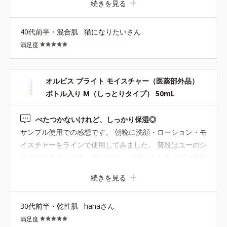
続きを見る
てるからか、透明感があります。このシリーズでボディ用
も発売してくれないかな。
40代前半・混合肌
猫になりたいさん
満足度
オルビス ブライト モイスチャー（医薬部外品）
ボトル入り M（しっとりタイプ） 50mL
べたつかないけれど、しっかり保湿◎
サンプル使用での感想です。 朝晩に洗顔・ローション・モ
イスチャーをラインで使用してみました。 普段はユーのシ
リーズをラインで使っています。 ブライトシリーズは今回
が初めてでしたが、もっとさっぱりとしていて乾燥肌の私
続きを見る
には合わないと思っていたので、意外としっかり保湿して
くれる！というのが驚きました。 ビタミンC配合のものは
30代前半・乾性肌
hanaさん
刺激や肌荒れをすることがありましたが、こちらのシリー
満足度
ズは問題なく使えそうで安心です◎ 肌への浸透力もありま