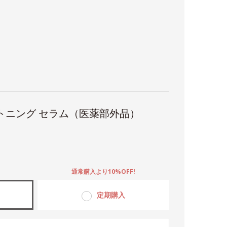
トニング セラム（医薬部外品）
。
通常購入より10%OFF!
定期購入