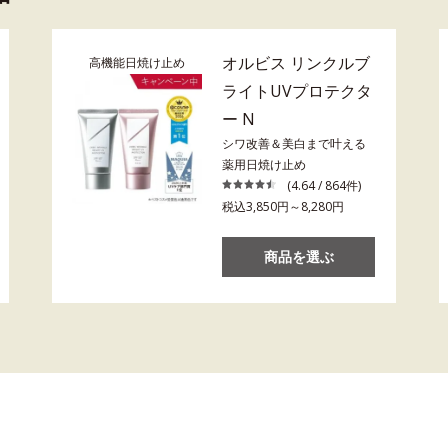
オルビス リンクルブ
高機能日焼け止め
ライトUVプロテクタ
ー N
シワ改善＆美白まで叶える
薬用日焼け止め
(4.64 / 864件)
税込3,850円～8,280円
商品を選ぶ