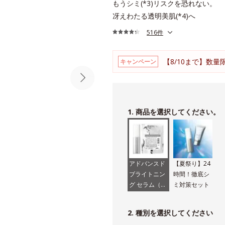
もうシミ(*3)リスクを恐れない。
冴えわたる透明美肌(*4)へ
516件
【8/10まで】数量
キャンペーン
1. 商品を選択してください。
アドバンスド
【夏祭り】24
ブライトニン
時間！徹底シ
グ セラム（医
ミ対策セット
薬部外品）
2. 種別を選択してください