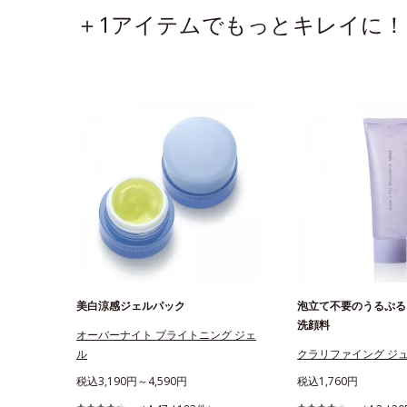
＋1アイテムでもっとキレイに！
美白涼感ジェルパック
泡立て不要のうるぷる
洗顔料
オーバーナイト ブライトニング ジェ
ル
クラリファイング ジ
税込3,190円～4,590円
税込1,760円