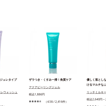
ジュレタイプ
ザラつき・くすみ一掃！角質ケア
優しく落とし
けるマルチな
アクアピーリングジェル
ュレウォッシュ
リッチミルキ
税込1,886円
税込2,640円～2
（4.58 / 2,416件）