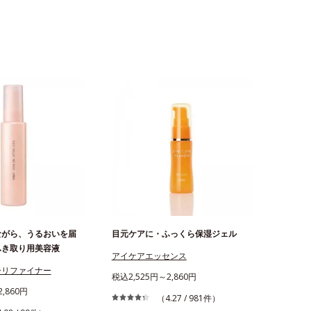
ながら、うるおいを届
目元ケアに・ふっくら保湿ジェル
ふき取り用美容液
アイケアエッセンス
ーリファイナー
税込2,525円～2,860円
,860円
（4.27 / 981件）