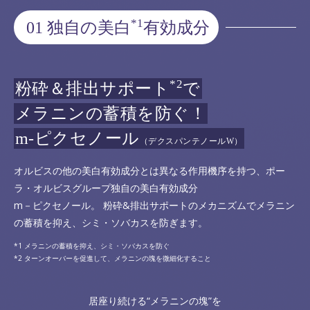
*1
01 独自の美白
有効成分
*2
粉砕＆排出サポート
で
メラニンの蓄積を防ぐ！
m-ピクセノール
（デクスパンテノールW）
オルビスの他の美白有効成分とは異なる作用機序を持つ、ポー
ラ・オルビスグループ独自の美白有効成分
m－ピクセノール。 粉砕&排出サポートのメカニズムでメラニン
の蓄積を抑え、シミ・ソバカスを防ぎます。
メラニンの蓄積を抑え、シミ・ソバカスを防ぐ
ターンオーバーを促進して、メラニンの塊を微細化すること
居座り続ける“メラニンの塊”を