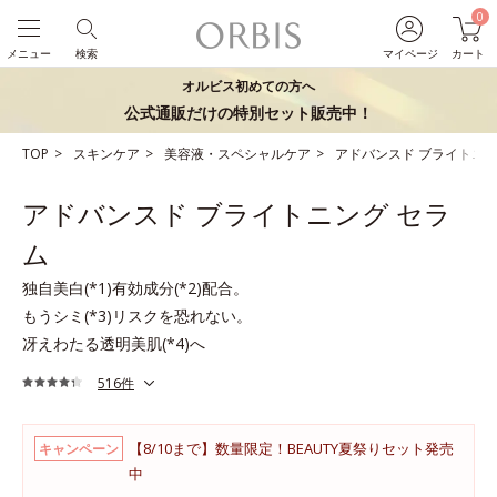
0
メニュー
検索
マイページ
カート
オルビス初めての方へ
公式通販だけの特別セット販売中！
TOP
スキンケア
美容液・スペシャルケア
アドバンスド ブライトニン
アドバンスド ブライトニング セラ
ム
独自美白(*1)有効成分(*2)配合。
もうシミ(*3)リスクを恐れない。
冴えわたる透明美肌(*4)へ
516件
【8/10まで】数量限定！BEAUTY夏祭りセット発売
キャンペーン
中