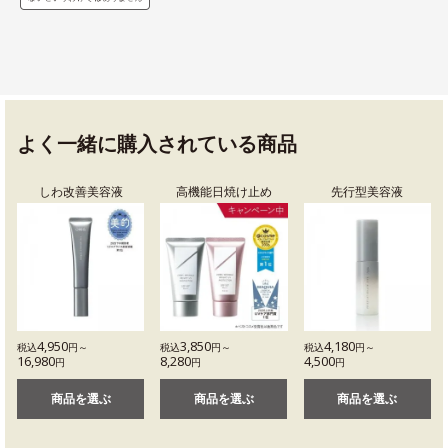
よく一緒に購入されている商品
しわ改善美容液
高機能日焼け止め
先行型美容液
4,950
3,850
4,180
税込
円～
税込
円～
税込
円～
16,980
8,280
4,500
円
円
円
商品を選ぶ
商品を選ぶ
商品を選ぶ