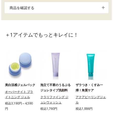
商品を確認する
＋1アイテムでもっとキレイに！
美白涼感ジェルパック
泡立て不要のうるぷる
ザラつき・くすみ一
ジュレタイプ洗顔料
掃！角質ケア
オーバーナイト ブラ
イトニング ジェル
クラリファイング ジ
アクアピーリングジェ
ュレウォッシュ
ル
税込3,190円～4,590
円
税込1,760円
税込1,886円