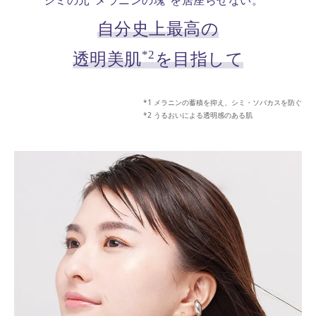
シミの元“メラニンの塊”を居座らせない。
自分史上最高の
*2
透明美肌
を目指して
メラニンの蓄積を抑え、シミ・ソバカスを防ぐ
うるおいによる透明感のある肌