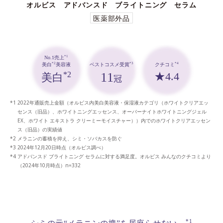
オルビス アドバンスド ブライトニング セラム
医薬部外品
*1
No.1売上
*3
*4
*2
ベストコスメ受賞
クチコミ
美白
美容液
11
★4.4
*2
美白
冠
2022年通販売上金額（オルビス内美白美容液・保湿液カテゴリ（ホワイトクリアエッ
センス（旧品）、ホワイトニングエッセンス、オーバーナイトホワイトニングジェル
EX、ホワイト エキストラ クリーミーモイスチャー））内でのホワイトクリアエッセン
ス（旧品）の実績値
メラニンの蓄積を抑え、シミ・ソバカスを防ぐ
2024年12月20日時点（オルビス調べ）
アドバンスド ブライトニング セラムに対する満足度。オルビス みんなのクチコミより
（2024年10月時点）n=332
*1