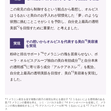
この発見の自ら制御するという観点から着想し、オルビス
はうるおいと美白のお手入れが習慣化した「夢」のような
状態に挑むことこそがシミを予防し、自分史上最高の透明
*2
美肌
を目指すために重要だ、と考えました。
*3
その想いからオルビスを代表する美白
美容液
実現
を実現
*4
粉砕と排出サポート
でメラニンの塊を居座らせない、ポ
*5
ーラ・オルビスグループ独自の美白有効成分
と自分本来
*6
*7
の透明感
に寄り添う成分「アルテアネスレ
」を配合。
*3
自分史上最高の透明美肌を目指す、美白
美容液を実現し
ました。
*1 メラニン産生を促す複数の因子の発現を抑える遺伝子 *2 うるおいによる透明感のある
肌 *3 メラニンの蓄積を抑え、シミ・ソバカスを防ぐ *4 ターンオーバーを促進して、メラ
ニンの塊を微細化すること *5 デクスパンテノールW *6 うるおいによる *7 アルテアエキ
ス