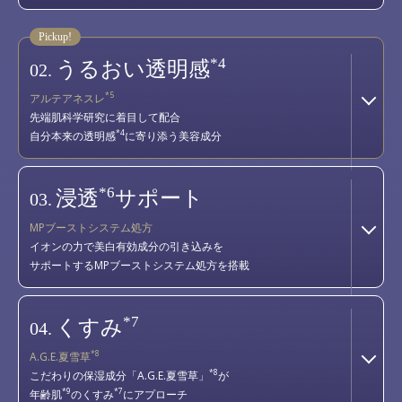
*4
うるおい透明感
02.
*5
アルテアネスレ
先端肌科学研究に着目して配合
*4
自分本来の透明感
に寄り添う美容成分
*6
浸透
サポート
03.
MPブーストシステム処方
イオンの力で美白有効成分の引き込みを
サポートするMPブーストシステム処方を搭載
*7
くすみ
04.
*8
A.G.E.夏雪草
*8
こだわりの保湿成分「A.G.E.夏雪草」
が
*9
*7
年齢肌
のくすみ
にアプローチ