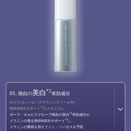
*2
美白
01.
独自の
有効成分
m-ピクセノール（デクスパンテノールW）
*3
粉砕&排出サポート
のメカニズム
*2
ポーラ・オルビスグループ独自の美白
有効成分が
*3
メラニンの塊を粉砕&排出サポート
し、
メラニンの蓄積を抑えてシミ・ソバカスを予防