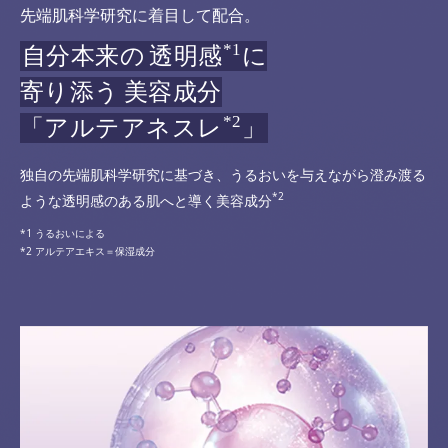
先端肌科学研究に着目して配合。
*1
自分本来の
透明感
に
寄り添う
美容成分
*2
「アルテアネスレ
」
独自の先端肌科学研究に基づき、うるおいを与えながら澄み渡る
*2
ような透明感のある肌へと導く美容成分
うるおいによる
アルテアエキス＝保湿成分