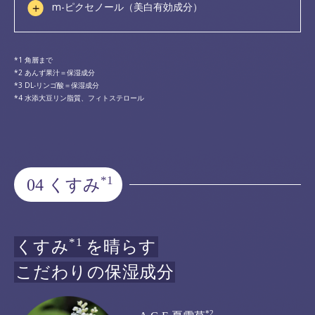
m-ピクセノール（美白有効成分）
角層まで
あんず果汁＝保湿成分
DL-リンゴ酸＝保湿成分
水添大豆リン脂質、フィトステロール
*1
04 くすみ
*1
くすみ
を晴らす
こだわりの保湿成分
*2