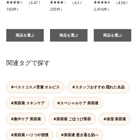
税
（4.47 /
（4.2 /
（4.58 /
183件）
205件）
2,416件）
商品を選ぶ
商品を選ぶ
商品を選ぶ
関連タグで探す
#ベストコスメ受賞 オルビス
#スタッフおすすめ 隠れた名品
#美容液 スキンケア
#スペシャルケア 美容液
#集中ケア 美容液
#美容液 ごほうび美容
#保湿 美容液
#美容液 ハリつや習慣
#美容液 透き通る肌へ