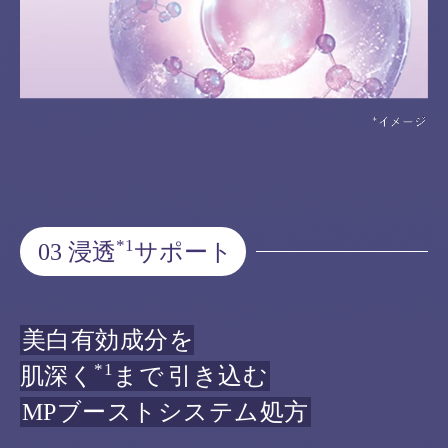
*1
03 浸透
サポート
美白有効成分を
*1
肌深く
まで
引き込む
MPブーストシステム処方