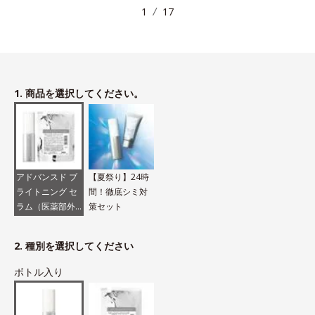
1
17
1. 商品を選択してください。
アドバンスド ブ
【夏祭り】24時
ライトニング セ
間！徹底シミ対
ラム（医薬部外
策セット
品）
2. 種別を選択してください
ボトル入り