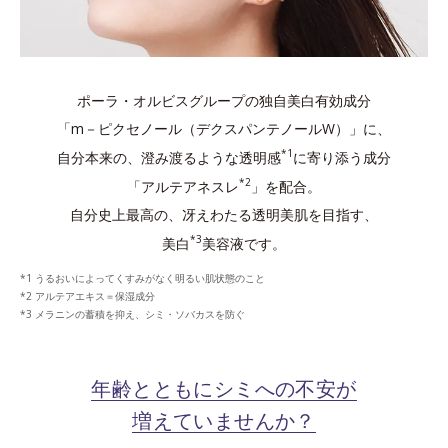
ポーラ・オルビスグループの独自美白有効成分
「m－ピクセノール（デクスパンテノールW）」に、
*1
自分本来の、澄み渡るような透明感
に寄り添う成分
*2
「アルテアネスレ
」を配合。
自分史上最高の、冴えわたる透明美肌を目指す、
*3
美白
美容液です。
うるおいによってくすみがなく明るい肌状態のこと
アルテアエキス＝保湿成分
メラニンの蓄積を抑え、シミ・ソバカスを防ぐ
年齢とともにシミへの不安が
増えていませんか？