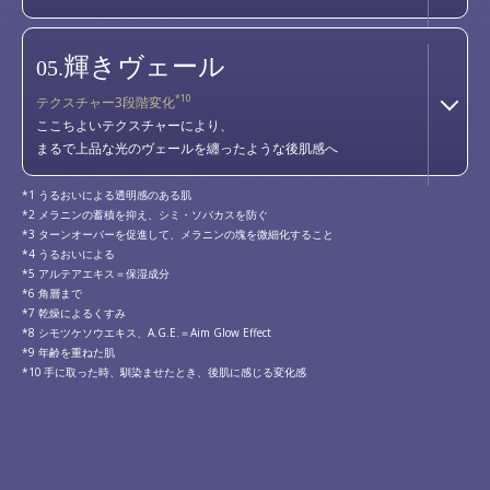
輝きヴェール
05.
*10
テクスチャー3段階変化
ここちよいテクスチャーにより、
まるで上品な光のヴェールを纏ったような後肌感へ
うるおいによる透明感のある肌
メラニンの蓄積を抑え、シミ・ソバカスを防ぐ
ターンオーバーを促進して、メラニンの塊を微細化すること
うるおいによる
アルテアエキス＝保湿成分
角層まで
乾燥によるくすみ
シモツケソウエキス、A.G.E.＝Aim Glow Effect
年齢を重ねた肌
手に取った時、馴染ませたとき、後肌に感じる変化感