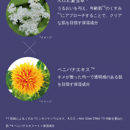
A.G.E.夏雪草
*3
うるおいを与え、年齢肌
のくすみ
*1
にアプローチすることで、
クリア
な肌を目指す保湿成分
*4
ベニバナエキス
キメが整った
均一で透明感のある肌
を目指す保湿成分
*1 乾燥によるくすみ *2 シモツケソウエキス、A.G.E.＝Aim Glow Effect *3 年齢を重ねた
肌 *4 ベニバナエキスー１＝保湿成分