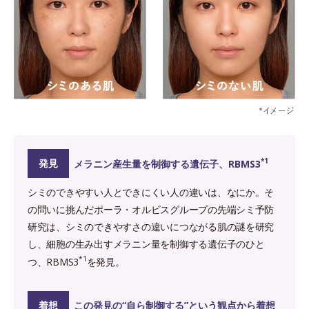
*1
発見
メラニン産生量を制御する遺伝子、RBMS3
シミのできやすい人とできにくい人の違いは、なにか。そ
の問いに挑んだポーラ・オルビスグループの先端シミ予防
研究は、シミのできやすさの違いにつながる肌の謎を研究
し、細胞の生み出すメラニン量を制御する遺伝子のひと
*1
つ、RBMS3
を発見。
着想
この発見の“自ら制御する”という観点から着想