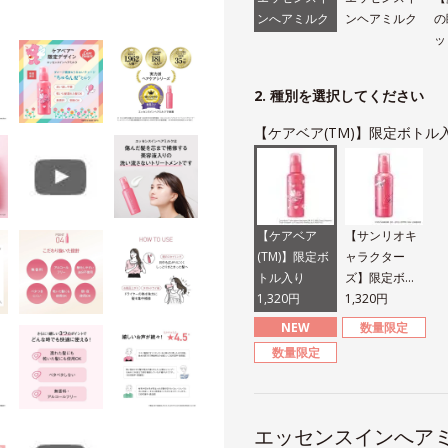
ンへアミルク
ンヘアミルク
の
ッ
2. 種別を選択してください
【ケアベア(TM)】限定ボトル
【ケアベア
【サンリオキ
(TM)】限定ボ
ャラクター
トル入り
ズ】限定ボト
1,320円
ル入り
1,320円
NEW
数量限定
数量限定
エッセンスインへア