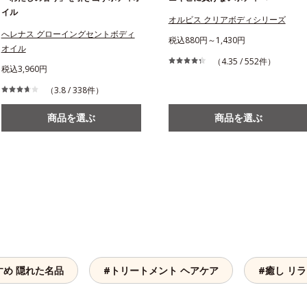
イル
オルビス クリアボディシリーズ
へレナス グローイングセントボディ
税込880円～1,430円
オイル
（4.35 / 552件）
税込3,960円
（3.8 / 338件）
商品を選ぶ
商品を選ぶ
すめ 隠れた名品
#トリートメント ヘアケア
#癒し リ