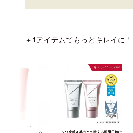
＋1アイテムでもっとキレイに！
かない保湿ハンドクリーム
シワ改善＆美白まで叶える薬用日焼け