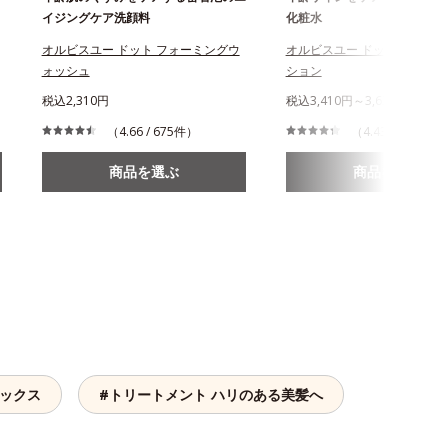
イジングケア洗顔料
化粧水
オルビスユー ドット フォーミングウ
オルビスユー ドット エッセ
ォッシュ
ション
税込2,310円
税込3,410円～3,630円
（4.66 / 675件）
（4.43 / 719件）
商品を選ぶ
商品を選ぶ
ラックス
#トリートメント ハリのある美髪へ