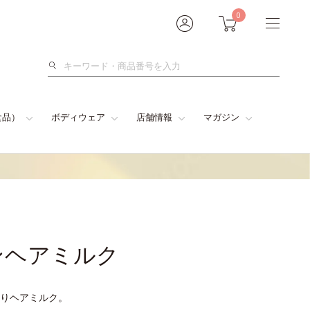
0
検
索
食品）
ボディウェア
店舗情報
マガジン
ンヘアミルク
りヘアミルク。