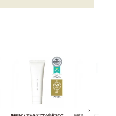
年齢肌のくすみをケアする密着泡のエ
年齢サインをケアする、うる