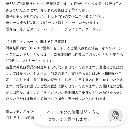
をコート。内外からのしっかりケアで、うるおい健康美髪をずっ
※BEAUTY夏祭りセットは数量限定です。在庫がなくなり次第、販売終了と
とキープします。
させていただきます。売り切れの際はご了承ください。
※特別セット販売のため、セット内容の交換はご容赦ください。
※お一人様各1品番につき1セット限りとさせていただきます。
*1 ダイズステロール配合＝毛髪補修成分
販売名：オルビス オーバーナイト ブライトニング ジェル
*2 ジエチルヘキサン酸ネオペンチルグリコール、ネオペンタン
酸イソデシル配合＝保水効果の高い毛髪保護成分
【抽選キャンペーンに関する注意事項】
対象期間内に「BEAUTY夏祭りセット」をご購入された場合、キャンペーン
各商品の詳しい情報は商品ページをご覧ください。
へ自動エントリーとなります。対象期間内に複数回ご購入いただいた場合も
・BEAUTY夏祭りは、
こちら
1回分のエントリーとなります。
・エッセンスインヘアオイルは、
こちら
当選の発表は賞品の発送をもって代えさせていただきます。当選のご確認に
ついては受付いたしません。当選の場合、賞品のお届けは8月下旬以降を予
定しております。賞品発送の都合上、お届けは日本国内に限らせていただき
ます。賞品のお届けはご登録住所に限らせていただきます。お届け先のご指
定は出来かねます。ご了承ください。長期間のご不在など、お品物をお受け
［エッセンスインヘアミルク］
取りいただけず弊社に返送された場合、再送付はいたしかねます。
●無香料、無着色 ●酸化しやすい油分不使用●浸透美容液成分配合＝
CMC類似成分、11種のアミノ酸をブレンドした毛髪補修成分●高保
※エッセンスインヘアオイル＋エッセンスインヘアミルクセットは2026年8
ヘアミルクの使用期間／方法
水ミルク配合＝保水効果の高い毛髪保護成分●ヒートプロテイン配合
月31日までの期間限定・通販限定です。
についてご案内します。
＝毛髪保護成分●シャイニーグロス成分配合＝ツヤ成分●アルコール
フリー