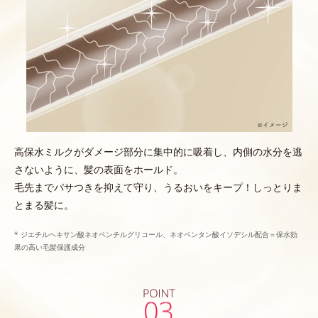
高保水ミルクがダメージ部分に集中的に吸着し、内側の水分を逃
さないように、髪の表面をホールド。
毛先までパサつきを抑えて守り、うるおいをキープ！しっとりま
とまる髪に。
* ジエチルヘキサン酸ネオペンチルグリコール、ネオペンタン酸イソデシル配合＝保水効
果の高い毛髪保護成分