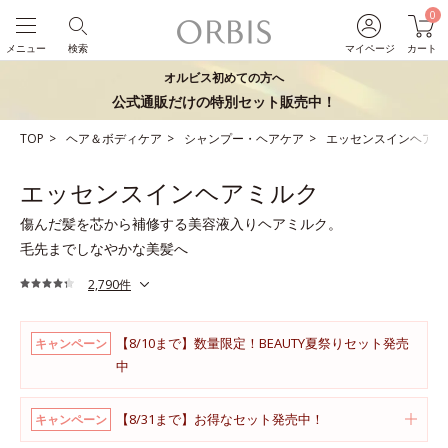
0
メニュー
検索
マイページ
カート
オルビス初めての方へ
公式通販だけの特別セット販売中！
TOP
ヘア＆ボディケア
シャンプー・ヘアケア
エッセンスインヘアミ
エッセンスインヘアミルク
傷んだ髪を芯から補修する美容液入りヘアミルク。
毛先までしなやかな美髪へ
2,790件
【8/10まで】数量限定！BEAUTY夏祭りセット発売
キャンペーン
中
【8/31まで】お得なセット発売中！
キャンペーン