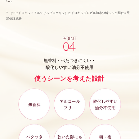
* （ジヒドロキシメチルシリルプロポキシ）ヒドロキシプロピル加水分解シルク配合＝毛
髪保護成分
無香料・べたつきにくい・
酸化しやすい油分不使用
使うシーンを考えた設計