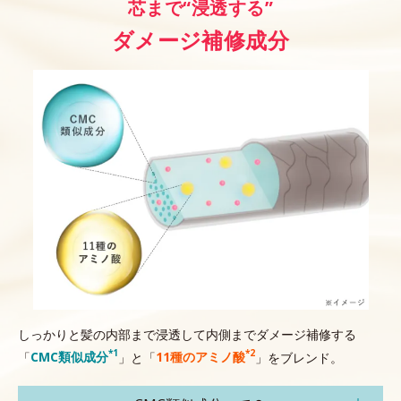
芯まで“浸透する”
ダメージ補修成分
しっかりと髪の内部まで浸透して内側までダメージ補修する
*1
*2
「
CMC類似成分
」と「
11種のアミノ酸
」をブレンド。