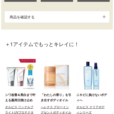
商品を確認する
＋1アイテムでもっとキレイに！
シワ改善＆美白まで叶
「わたしの香り」を引
ニキビに負けないボデ
える薬用日焼け止め
き出すボディオイル
ィへ
オルビス リンクルブ
へレナス グローイン
オルビス クリアボデ
ライトUVプロテクタ
グセントボディオイル
ィシリーズ