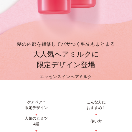
髪の内部を補修してパサつく毛先もまとまる
大人気へアミルクに
限定デザイン登場
エッセンスインヘアミルク
ケアベア™
こんな方に
限定デザイン
おすすめ！
▼
▼
人気のヒミツ
使い方
4選
▼
▼