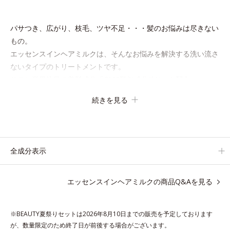
パサつき、広がり、枝毛、ツヤ不足・・・髪のお悩みは尽きない
もの。
エッセンスインヘアミルクは、そんなお悩みを解決する洗い流さ
ないタイプのトリートメントです。
サロン業界注目の美髪成分「CMC類似成分(*1)」を配合。
この「CMC」は、髪内部の成分が流れ出るのを防ぐ重要な役割
続きを見る
を担っており、ダメージを受けてバラバラになりがちな髪内部の
線維をくっつけます。
一度「CMC」を失うと自ら作り出すことはできないので、補う
ケアが不可欠なのです。
全成分表示
使用方法は簡単。適量を手にとって、タオルドライ後の髪（また
エッセンスインヘアミルクの商品Q&Aを見る
は乾いた髪）に、毛先を中心になじませます。 ドライヤーの熱
を味方に、擬似キューティクルを作り、サラサラつるんの指通り
を実現します。
※BEAUTY夏祭りセットは2026年8月10日までの販売を予定しております
さらに高保水ミルク(*2)が、うるおいを逃がさないように髪表面
が、数量限定のため終了日が前後する場合がございます。