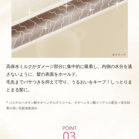
高保水ミルクがダメージ部分に集中的に吸着し、内側の水分を逃
さないように、髪の表面をホールド。
毛先までパサつきを抑えて守り、うるおいをキープ！しっとりま
とまる髪に。
* ジエチルヘキサン酸ネオペンチルグリコール、ネオペンタン酸イソデシル配合＝保水効
果の高い毛髪保護成分