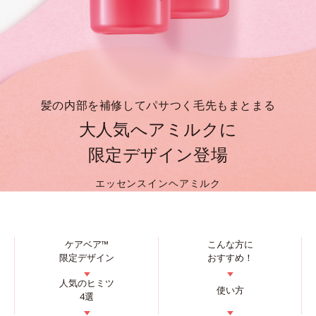
髪の内部を補修してパサつく毛先もまとまる
大人気へアミルクに
限定デザイン登場
エッセンスインヘアミルク
ケアベア™
こんな方に
限定デザイン
おすすめ！
▼
▼
人気のヒミツ
使い方
4選
▼
▼