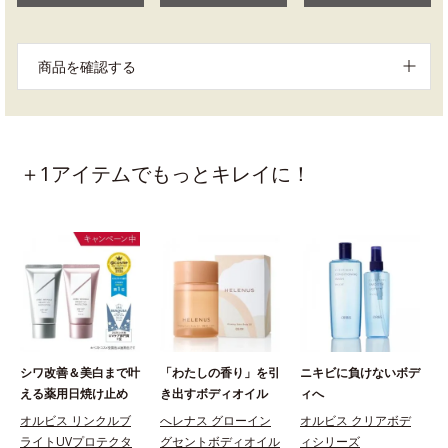
商品を確認する
＋1アイテムでもっとキレイに！
シワ改善＆美白まで叶
「わたしの香り」を引
ニキビに負けないボデ
える薬用日焼け止め
き出すボディオイル
ィへ
オルビス リンクルブ
へレナス グローイン
オルビス クリアボデ
ライトUVプロテクタ
グセントボディオイル
ィシリーズ