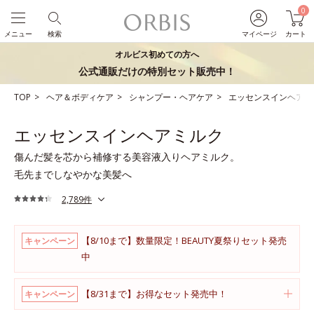
0
メニュー
検索
マイページ
カート
オルビス初めての方へ
公式通販だけの特別セット販売中！
TOP
ヘア＆ボディケア
シャンプー・ヘアケア
エッセンスインヘアミ
エッセンスインヘアミルク
傷んだ髪を芯から補修する美容液入りヘアミルク。
毛先までしなやかな美髪へ
2,789件
【8/10まで】数量限定！BEAUTY夏祭りセット発売
キャンペーン
中
【8/31まで】お得なセット発売中！
キャンペーン