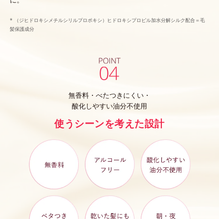
* （ジヒドロキシメチルシリルプロポキシ）ヒドロキシプロピル加水分解シルク配合＝毛
髪保護成分
無香料・べたつきにくい・
酸化しやすい油分不使用
使うシーンを考えた設計