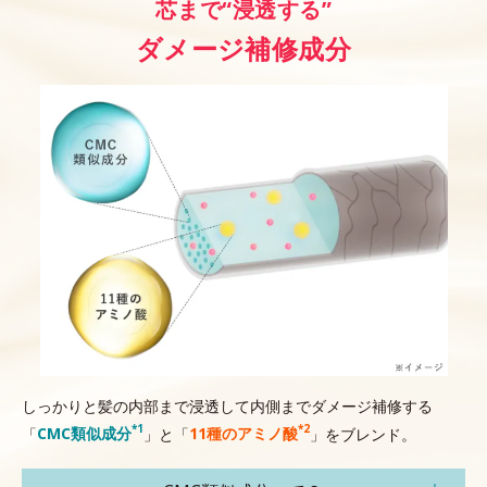
芯まで“浸透する”
ダメージ補修成分
しっかりと髪の内部まで浸透して内側までダメージ補修する
*1
*2
「
CMC類似成分
」と「
11種のアミノ酸
」をブレンド。