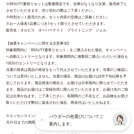
をコート。内外からのしっかりケアで、うるおい健康美髪をずっ
※BEAUTY夏祭りセットは数量限定です。在庫がなくなり次第、販売終了と
とキープします。
させていただきます。売り切れの際はご了承ください。
※特別セット販売のため、セット内容の交換はご容赦ください。
※お一人様各1品番につき1セット限りとさせていただきます。
*1 ダイズステロール配合＝毛髪補修成分
販売名：オルビス オーバーナイト ブライトニング ジェル
*2 ジエチルヘキサン酸ネオペンチルグリコール、ネオペンタン
酸イソデシル配合＝保水効果の高い毛髪保護成分
【抽選キャンペーンに関する注意事項】
対象期間内に「BEAUTY夏祭りセット」をご購入された場合、キャンペーン
各商品の詳しい情報は商品ページをご覧ください。
へ自動エントリーとなります。対象期間内に複数回ご購入いただいた場合も
・BEAUTY夏祭りは、
こちら
1回分のエントリーとなります。
・エッセンスインヘアオイルは、
こちら
当選の発表は賞品の発送をもって代えさせていただきます。当選のご確認に
ついては受付いたしません。当選の場合、賞品のお届けは8月下旬以降を予
定しております。賞品発送の都合上、お届けは日本国内に限らせていただき
ます。賞品のお届けはご登録住所に限らせていただきます。お届け先のご指
定は出来かねます。ご了承ください。長期間のご不在など、お品物をお受け
［エッセンスインヘアミルク］
取りいただけず弊社に返送された場合、再送付はいたしかねます。
●無香料、無着色 ●酸化しやすい油分不使用●浸透美容液成分配合＝
CMC類似成分、11種のアミノ酸をブレンドした毛髪補修成分●高保
※エッセンスインヘアオイル＋エッセンスインヘアミルクセットは2026年8
パウダーの色選びについてご
水ミルク配合＝保水効果の高い毛髪保護成分●ヒートプロテイン配合
月31日までの期間限定・通販限定です。
案内します。
＝毛髪保護成分●シャイニーグロス成分配合＝ツヤ成分●アルコール
フリー