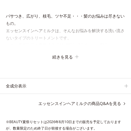
パサつき、広がり、枝毛、ツヤ不足・・・髪のお悩みは尽きない
もの。
エッセンスインヘアミルクは、そんなお悩みを解決する洗い流さ
ないタイプのトリートメントです。
サロン業界注目の美髪成分「CMC類似成分(*1)」を配合。
この「CMC」は、髪内部の成分が流れ出るのを防ぐ重要な役割
続きを見る
を担っており、ダメージを受けてバラバラになりがちな髪内部の
線維をくっつけます。
一度「CMC」を失うと自ら作り出すことはできないので、補う
ケアが不可欠なのです。
全成分表示
使用方法は簡単。適量を手にとって、タオルドライ後の髪（また
エッセンスインヘアミルクの商品Q&Aを見る
は乾いた髪）に、毛先を中心になじませます。 ドライヤーの熱
を味方に、擬似キューティクルを作り、サラサラつるんの指通り
を実現します。
※BEAUTY夏祭りセットは2026年8月10日までの販売を予定しております
さらに高保水ミルク(*2)が、うるおいを逃がさないように髪表面
が、数量限定のため終了日が前後する場合がございます。