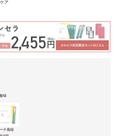
ケア
酸味
ーチ風味
,456円