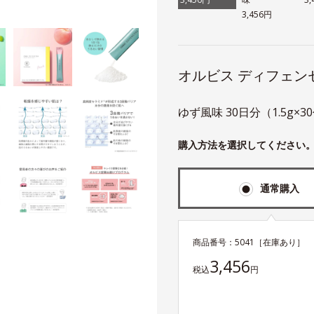
3,456円
オルビス ディフェン
ゆず風味 30日分（1.5g×3
購入方法を選択してください
通常購入
商品番号：
5041
［在庫あり］
3,456
税込
円