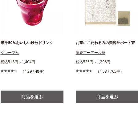
果汁50％おいしい鉄分ドリンク
お茶にこだわる方の美容サポート茶
グレープFe
陳香プーアール茶
税込518円～1,404円
税込535円～1,296円
（4.29 / 48件）
（4.53 / 705件）
商品を選ぶ
商品を選ぶ