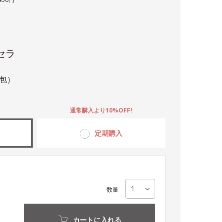
セラ
0包）
。
通常購入より10%OFF!
定期購入
数量
カートに入れる