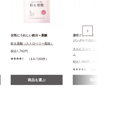
女性にうれしい鉄分＋葉酸
濃密クレイで優しくオフする
ジングケア洗顔料
鉄＆葉酸（ストロベリー風味）
オルビスユー フォーミングウ
税込1,782円
ュ
（4.4 / 569件）
税込1,980円～3,980円
（4.62 / 309件）
商品を選ぶ
商品を選ぶ