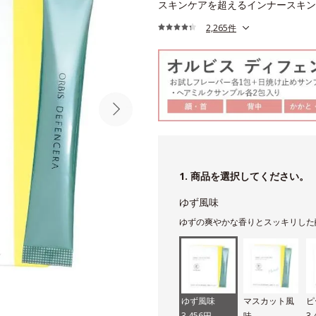
スキンケアを超えるインナースキン
2,265件
1. 商品を選択してください。
ゆず風味
ゆずの爽やかな香りとスッキリした
ゆず風味
マスカット風
ピ
3,456円
味
3