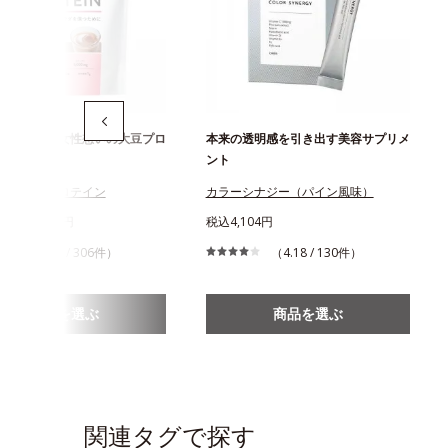
茶味登場！女性想いの大豆プロ
本来の透明感を引き出す美容サプリメ
ント
ーリードプロテイン
カラーシナジー（パイン風味）
0円～3,219円
税込4,104円
（4.14 / 306件）
（4.18 / 130件）
商品を選ぶ
商品を選ぶ
関連タグで探す