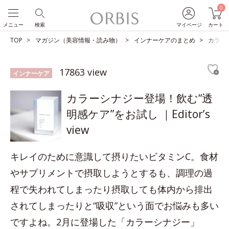
0
メニュー
検索
マイページ
カート
TOP
マガジン（美容情報・読み物）
インナーケアのまとめ
カラーシ
17863 view
インナーケア
カラーシナジー登場！飲む“透
明感ケア”をお試し ｜Editor’s
view
キレイのために意識して摂りたいビタミンC。食材
やサプリメントで摂取しようとするも、調理の過
程で失われてしまったり摂取しても体内から排出
されてしまったりと“吸収”という面でお悩みも多い
ですよね。2月に登場した「カラーシナジー」