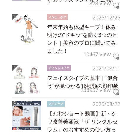
1828 view
2025/12/25
インナーケア
年末年始も体型キープ！休み
明けの“ドキッ”を防ぐ3つのヒ
ント｜美容のプロに聞いてみ
ました！
10467 view
2021/08/11
ポイントメイク
フェイスタイプの基本｜“似合
う”が見つかる16種類の顔印象
238957 view
2025/08/22
スキンケア
【30秒ショート動画】新・シ
ワ改善美容液「ザ リンクルセ
ラム」のおすすめの使い方っ