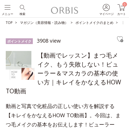
0
メニュー
検索
マイページ
カート
TOP
マガジン（美容情報・読み物）
ポイントメイクのまとめ
【動
3908 view
ポイントメイク
【動画でレッスン】まつ毛メ
イク、もう失敗しない！ビュ
ーラー＆マスカラの基本の使
い方｜キレイをかなえるHOW
TO動画
動画と写真で化粧品の正しい使い方を解説する
【キレイをかなえるHOW TO動画】。今回は、ま
つ毛メイクの基本をお伝えします！ビューラー