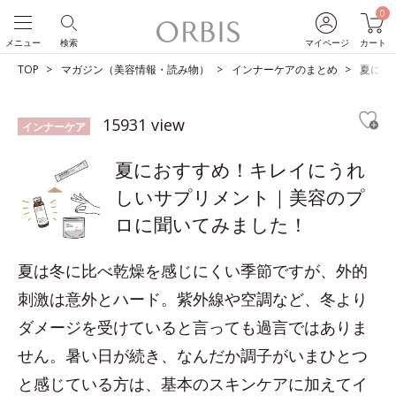
0
メニュー
検索
マイページ
カート
TOP
マガジン（美容情報・読み物）
インナーケアのまとめ
夏にお
15931 view
インナーケア
夏におすすめ！キレイにうれ
しいサプリメント｜美容のプ
ロに聞いてみました！
夏は冬に比べ乾燥を感じにくい季節ですが、外的
刺激は意外とハード。紫外線や空調など、冬より
ダメージを受けていると言っても過言ではありま
せん。暑い日が続き、なんだか調子がいまひとつ
と感じている方は、基本のスキンケアに加えてイ