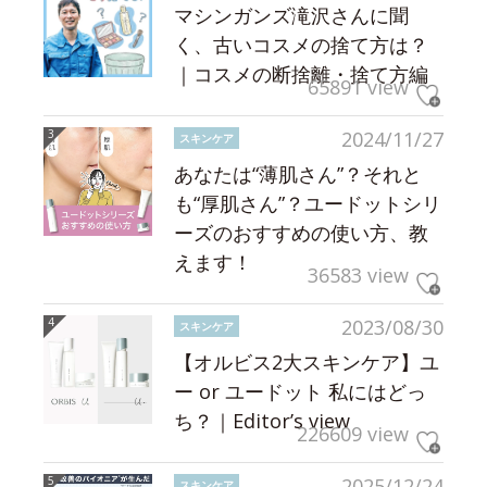
マシンガンズ滝沢さんに聞
く、古いコスメの捨て方は？
｜コスメの断捨離・捨て方編
65891 view
2024/11/27
スキンケア
あなたは“薄肌さん”？それと
も“厚肌さん”？ユードットシリ
ーズのおすすめの使い方、教
えます！
36583 view
2023/08/30
スキンケア
【オルビス2大スキンケア】ユ
ー or ユードット 私にはどっ
ち？｜Editor’s view
226609 view
2025/12/24
スキンケア