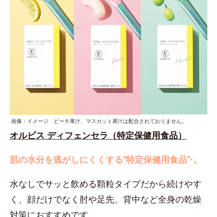
画像：イメージ ピーチ果汁、マスカット果汁は配合されておりません。
オルビス ディフェンセラ（特定保健用食品）
肌の水分を逃がしにくくする“特定保健用食品”
。
*
水なしでサッと飲める顆粒タイプだから続けやす
く、顔だけでなく肘や足先、背中など全身の乾燥
対策におすすめです。