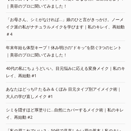
｜美容のプロに聞いてみました！
「お母さん、シミがなければ…」娘のひと言がきっかけ。ノーメ
イク派の私がナチュラルメイクを学びます｜私のキレイ、再始動
＃4
年末年始も体型キープ！休み明けの“ドキッ”を防ぐ3つのヒント
｜美容のプロに聞いてみました！
40代の私にちょうどいい。目元悩みに応える変身メイク｜私のキ
レイ、再始動 #1
あなたはどっち!? たるみ＆くぼみ 目元タイプ別アイメイク術｜
大人の学び直しメイク #1
シミを隠すほど厚塗りに…自然にカバーするメイク術｜私のキレ
イ、再始動 #2
「私の眉これでいい？」50代で見直したい眉の基本｜私のキレ