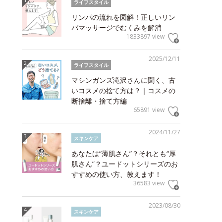
ライフスタイル
リンパの流れを図解！正しいリン
パマッサージでむくみを解消
1833897 view
2025/12/11
ライフスタイル
マシンガンズ滝沢さんに聞く、古
いコスメの捨て方は？｜コスメの
断捨離・捨て方編
65891 view
2024/11/27
スキンケア
あなたは“薄肌さん”？それとも“厚
肌さん”？ユードットシリーズのお
すすめの使い方、教えます！
36583 view
2023/08/30
スキンケア