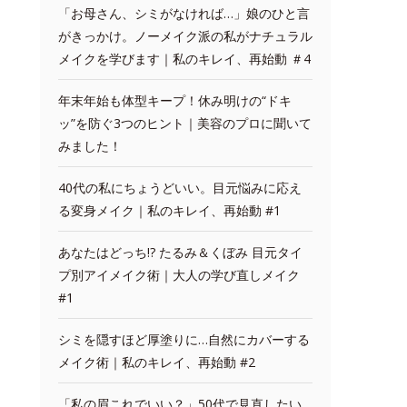
「お母さん、シミがなければ…」娘のひと言
がきっかけ。ノーメイク派の私がナチュラル
メイクを学びます｜私のキレイ、再始動 ＃4
年末年始も体型キープ！休み明けの“ドキ
ッ”を防ぐ3つのヒント｜美容のプロに聞いて
みました！
40代の私にちょうどいい。目元悩みに応え
る変身メイク｜私のキレイ、再始動 #1
あなたはどっち!? たるみ＆くぼみ 目元タイ
プ別アイメイク術｜大人の学び直しメイク
#1
シミを隠すほど厚塗りに…自然にカバーする
メイク術｜私のキレイ、再始動 #2
「私の眉これでいい？」50代で見直したい