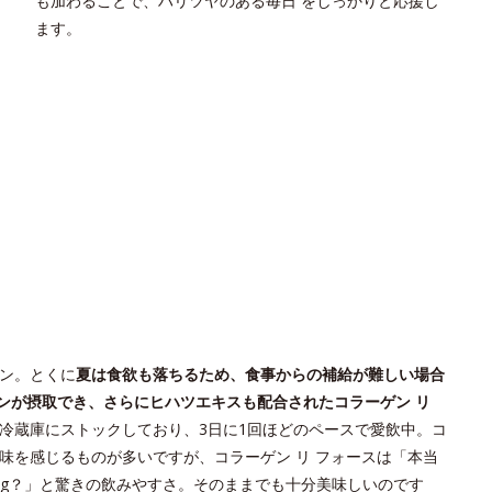
も加わることで、ハリツヤのある毎日 をしっかりと応援し
ます。
ン。とくに
夏は食欲も落ちるため、食事からの補給が難しい場合
ンが摂取でき、さらにヒハツエキスも配合されたコラーゲン リ
冷蔵庫にストックしており、3日に1回ほどのペースで愛飲中。コ
味を感じるものが多いですが、コラーゲン リ フォースは「本当
0mg？」と驚きの飲みやすさ。そのままでも十分美味しいのです