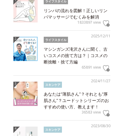
ライフスタイル
リンパの流れを図解！正しいリン
パマッサージでむくみを解消
1833897 view
2025/12/11
ライフスタイル
マシンガンズ滝沢さんに聞く、古
いコスメの捨て方は？｜コスメの
断捨離・捨て方編
65891 view
2024/11/27
スキンケア
あなたは“薄肌さん”？それとも“厚
肌さん”？ユードットシリーズのお
すすめの使い方、教えます！
36583 view
2023/08/30
スキンケア