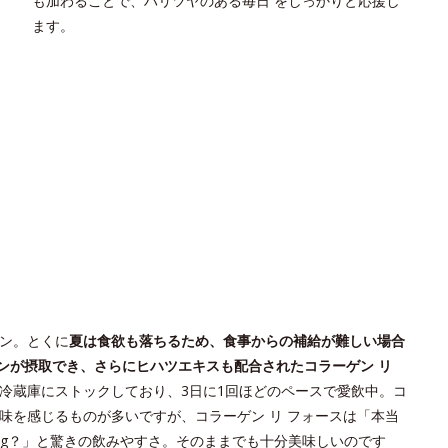
も加わることで、ハリツヤのある毎日 をしっかりと応援し
ます。
ン。とくに
夏は食欲も落ちるため、食事からの補給が難しい場合
ンが摂取でき、さらにヒハツエキスも配合されたコラーゲン リ
冷蔵庫にストックしており、3日に1回ほどのペースで愛飲中。コ
味を感じるものが多いですが、コラーゲン リ フォースは「本当
0mg？」と驚きの飲みやすさ。そのままでも十分美味しいのです