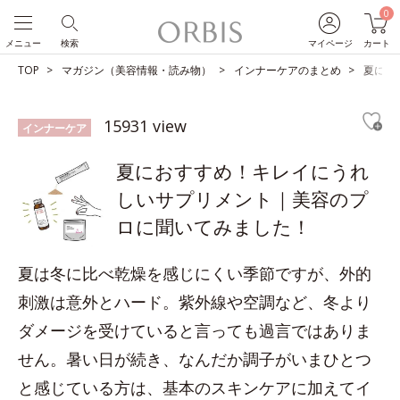
0
メニュー
検索
マイページ
カート
TOP
マガジン（美容情報・読み物）
インナーケアのまとめ
夏にお
15931 view
インナーケア
夏におすすめ！キレイにうれ
しいサプリメント｜美容のプ
ロに聞いてみました！
夏は冬に比べ乾燥を感じにくい季節ですが、外的
刺激は意外とハード。紫外線や空調など、冬より
ダメージを受けていると言っても過言ではありま
せん。暑い日が続き、なんだか調子がいまひとつ
と感じている方は、基本のスキンケアに加えてイ