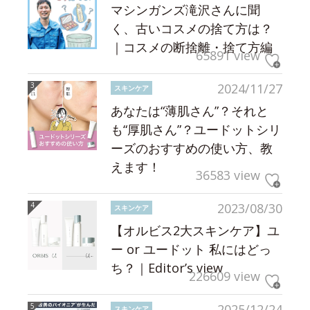
マシンガンズ滝沢さんに聞
く、古いコスメの捨て方は？
｜コスメの断捨離・捨て方編
65891 view
2024/11/27
スキンケア
あなたは“薄肌さん”？それと
も“厚肌さん”？ユードットシリ
ーズのおすすめの使い方、教
えます！
36583 view
2023/08/30
スキンケア
【オルビス2大スキンケア】ユ
ー or ユードット 私にはどっ
ち？｜Editor’s view
226609 view
2025/12/24
スキンケア