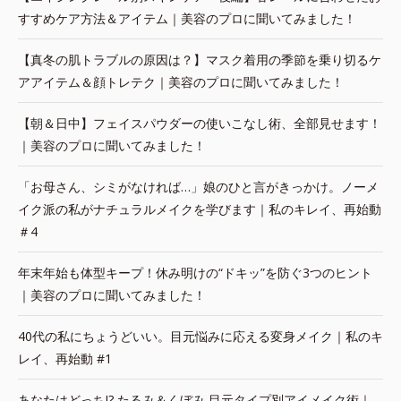
すすめケア方法＆アイテム｜美容のプロに聞いてみました！
【真冬の肌トラブルの原因は？】マスク着用の季節を乗り切るケ
アアイテム＆顔トレテク｜美容のプロに聞いてみました！
【朝＆日中】フェイスパウダーの使いこなし術、全部見せます！
｜美容のプロに聞いてみました！
「お母さん、シミがなければ…」娘のひと言がきっかけ。ノーメ
イク派の私がナチュラルメイクを学びます｜私のキレイ、再始動
＃4
年末年始も体型キープ！休み明けの“ドキッ”を防ぐ3つのヒント
｜美容のプロに聞いてみました！
40代の私にちょうどいい。目元悩みに応える変身メイク｜私のキ
レイ、再始動 #1
あなたはどっち!? たるみ＆くぼみ 目元タイプ別アイメイク術｜