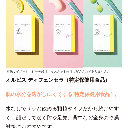
画像：イメージ ピーチ果汁、マスカット果汁は配合されておりません。
オルビス ディフェンセラ（特定保健用食品）
肌の水分を逃がしにくくする“特定保健用食品”
。
*
水なしでサッと飲める顆粒タイプだから続けやす
く、顔だけでなく肘や足先、背中など全身の乾燥
対策におすすめです。