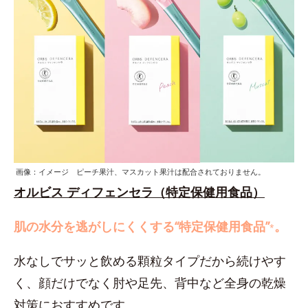
画像：イメージ ピーチ果汁、マスカット果汁は配合されておりません。
オルビス ディフェンセラ（特定保健用食品）
肌の水分を逃がしにくくする“特定保健用食品”
。
*
水なしでサッと飲める顆粒タイプだから続けやす
く、顔だけでなく肘や足先、背中など全身の乾燥
対策におすすめです。