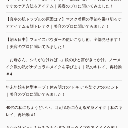
すすめケア方法＆アイテム｜美容のプロに聞いてみました！
【真冬の肌トラブルの原因は？】マスク着用の季節を乗り切るケ
アアイテム＆顔トレテク｜美容のプロに聞いてみました！
【朝＆日中】フェイスパウダーの使いこなし術、全部見せます！
｜美容のプロに聞いてみました！
「お母さん、シミがなければ…」娘のひと言がきっかけ。ノーメ
イク派の私がナチュラルメイクを学びます｜私のキレイ、再始動
＃4
年末年始も体型キープ！休み明けの“ドキッ”を防ぐ3つのヒント
｜美容のプロに聞いてみました！
40代の私にちょうどいい。目元悩みに応える変身メイク｜私のキ
レイ、再始動 #1
あなたはどっち!? たるみ＆くぼみ 目元タイプ別アイメイク術｜