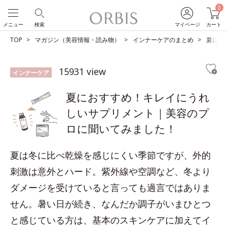
0
メニュー
検索
マイページ
カート
TOP
マガジン（美容情報・読み物）
インナーケアのまとめ
夏にお
15931 view
インナーケア
夏におすすめ！キレイにうれ
しいサプリメント｜美容のプ
ロに聞いてみました！
夏は冬に比べ乾燥を感じにくい季節ですが、外的
刺激は意外とハード。紫外線や空調など、冬より
ダメージを受けていると言っても過言ではありま
せん。暑い日が続き、なんだか調子がいまひとつ
と感じている方は、基本のスキンケアに加えてイ