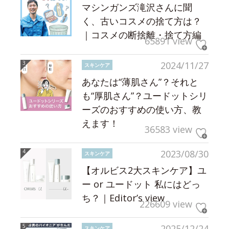
マシンガンズ滝沢さんに聞
く、古いコスメの捨て方は？
｜コスメの断捨離・捨て方編
65891 view
2024/11/27
スキンケア
あなたは“薄肌さん”？それと
も“厚肌さん”？ユードットシリ
ーズのおすすめの使い方、教
えます！
36583 view
2023/08/30
スキンケア
【オルビス2大スキンケア】ユ
ー or ユードット 私にはどっ
ち？｜Editor’s view
226609 view
2025/12/24
スキンケア