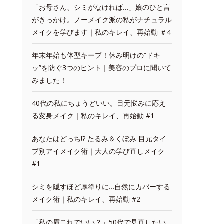
「お母さん、シミがなければ…」娘のひと言
がきっかけ。ノーメイク派の私がナチュラル
メイクを学びます｜私のキレイ、再始動 ＃4
年末年始も体型キープ！休み明けの“ドキ
ッ”を防ぐ3つのヒント｜美容のプロに聞いて
みました！
40代の私にちょうどいい。目元悩みに応え
る変身メイク｜私のキレイ、再始動 #1
あなたはどっち!? たるみ＆くぼみ 目元タイ
プ別アイメイク術｜大人の学び直しメイク
#1
シミを隠すほど厚塗りに…自然にカバーする
メイク術｜私のキレイ、再始動 #2
「私の眉これでいい？」50代で見直したい