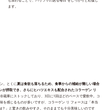
も加わることで、ハリツヤのある毎日 をしっかりと応援し
ます。
ン。とくに
夏は食欲も落ちるため、食事からの補給が難しい場合
ンが摂取でき、さらにヒハツエキスも配合されたコラーゲン リ
冷蔵庫にストックしており、3日に1回ほどのペースで愛飲中。コ
味を感じるものが多いですが、コラーゲン リ フォースは「本当
0mg？」と驚きの飲みやすさ。そのままでも十分美味しいのです