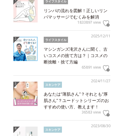
ライフスタイル
リンパの流れを図解！正しいリン
パマッサージでむくみを解消
1833897 view
2025/12/11
ライフスタイル
マシンガンズ滝沢さんに聞く、古
いコスメの捨て方は？｜コスメの
断捨離・捨て方編
65891 view
2024/11/27
スキンケア
あなたは“薄肌さん”？それとも“厚
肌さん”？ユードットシリーズのお
すすめの使い方、教えます！
36583 view
2023/08/30
スキンケア