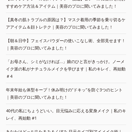
すすめケア方法＆アイテム｜美容のプロに聞いてみました！
【真冬の肌トラブルの原因は？】マスク着用の季節を乗り切るケ
アアイテム＆顔トレテク｜美容のプロに聞いてみました！
【朝＆日中】フェイスパウダーの使いこなし術、全部見せます！
｜美容のプロに聞いてみました！
「お母さん、シミがなければ…」娘のひと言がきっかけ。ノーメ
イク派の私がナチュラルメイクを学びます｜私のキレイ、再始動
＃4
年末年始も体型キープ！休み明けの“ドキッ”を防ぐ3つのヒント
｜美容のプロに聞いてみました！
40代の私にちょうどいい。目元悩みに応える変身メイク｜私のキ
レイ、再始動 #1
あなたはどっち!? たるみ＆くぼみ 目元タイプ別アイメイク術｜