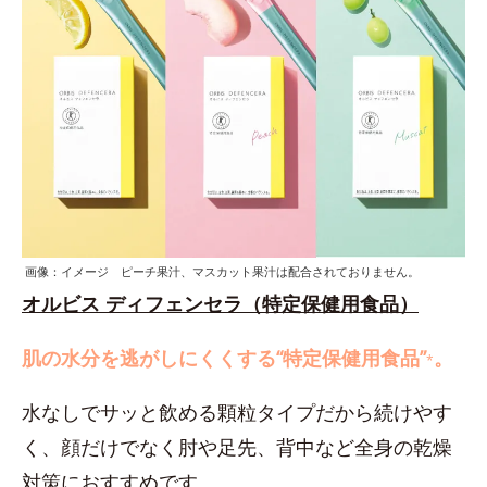
画像：イメージ ピーチ果汁、マスカット果汁は配合されておりません。
オルビス ディフェンセラ（特定保健用食品）
肌の水分を逃がしにくくする“特定保健用食品”
。
*
水なしでサッと飲める顆粒タイプだから続けやす
く、顔だけでなく肘や足先、背中など全身の乾燥
対策におすすめです。