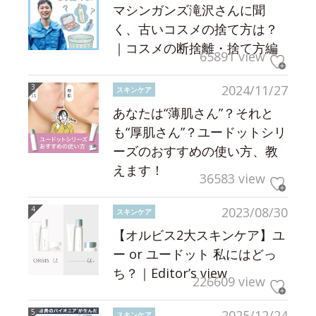
マシンガンズ滝沢さんに聞
く、古いコスメの捨て方は？
｜コスメの断捨離・捨て方編
65891 view
2024/11/27
スキンケア
あなたは“薄肌さん”？それと
も“厚肌さん”？ユードットシリ
ーズのおすすめの使い方、教
えます！
36583 view
2023/08/30
スキンケア
【オルビス2大スキンケア】ユ
ー or ユードット 私にはどっ
ち？｜Editor’s view
226609 view
2025/12/24
スキンケア