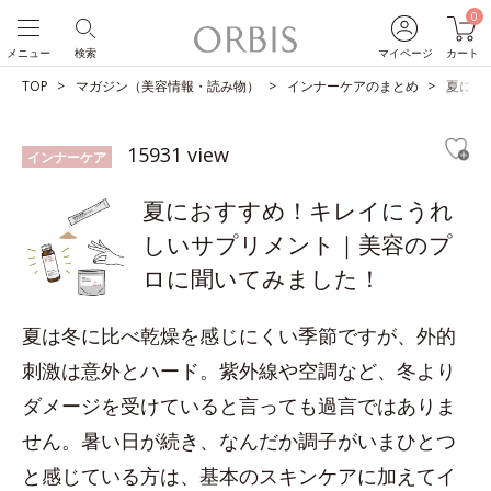
0
メニュー
検索
マイページ
カート
TOP
マガジン（美容情報・読み物）
インナーケアのまとめ
夏にお
15931 view
インナーケア
夏におすすめ！キレイにうれ
しいサプリメント｜美容のプ
ロに聞いてみました！
夏は冬に比べ乾燥を感じにくい季節ですが、外的
刺激は意外とハード。紫外線や空調など、冬より
ダメージを受けていると言っても過言ではありま
せん。暑い日が続き、なんだか調子がいまひとつ
と感じている方は、基本のスキンケアに加えてイ