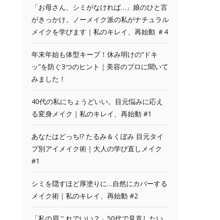
「お母さん、シミがなければ…」娘のひと言
がきっかけ。ノーメイク派の私がナチュラル
メイクを学びます｜私のキレイ、再始動 ＃4
年末年始も体型キープ！休み明けの“ドキ
ッ”を防ぐ3つのヒント｜美容のプロに聞いて
みました！
40代の私にちょうどいい。目元悩みに応え
る変身メイク｜私のキレイ、再始動 #1
あなたはどっち!? たるみ＆くぼみ 目元タイ
プ別アイメイク術｜大人の学び直しメイク
#1
シミを隠すほど厚塗りに…自然にカバーする
メイク術｜私のキレイ、再始動 #2
「私の眉これでいい？」50代で見直したい