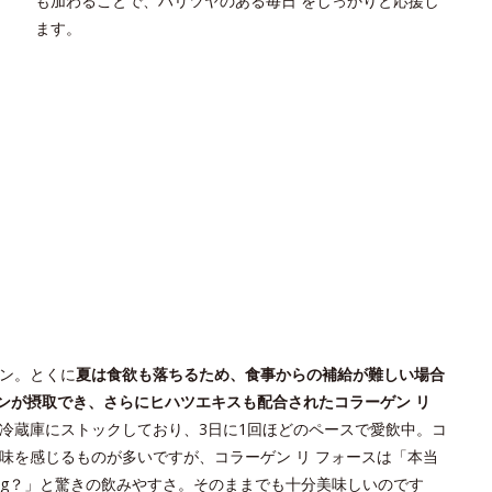
も加わることで、ハリツヤのある毎日 をしっかりと応援し
ます。
ン。とくに
夏は食欲も落ちるため、食事からの補給が難しい場合
ンが摂取でき、さらにヒハツエキスも配合されたコラーゲン リ
冷蔵庫にストックしており、3日に1回ほどのペースで愛飲中。コ
味を感じるものが多いですが、コラーゲン リ フォースは「本当
0mg？」と驚きの飲みやすさ。そのままでも十分美味しいのです