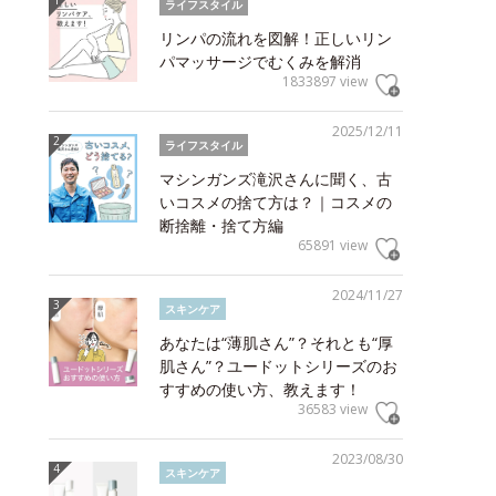
ライフスタイル
リンパの流れを図解！正しいリン
パマッサージでむくみを解消
1833897 view
2025/12/11
ライフスタイル
マシンガンズ滝沢さんに聞く、古
いコスメの捨て方は？｜コスメの
断捨離・捨て方編
65891 view
2024/11/27
スキンケア
あなたは“薄肌さん”？それとも“厚
肌さん”？ユードットシリーズのお
すすめの使い方、教えます！
36583 view
2023/08/30
スキンケア