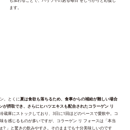
も加わることで、ハリツヤのある毎日 をしっかりと応援し
ます。
ン。とくに
夏は食欲も落ちるため、食事からの補給が難しい場合
ンが摂取でき、さらにヒハツエキスも配合されたコラーゲン リ
冷蔵庫にストックしており、3日に1回ほどのペースで愛飲中。コ
味を感じるものが多いですが、コラーゲン リ フォースは「本当
0mg？」と驚きの飲みやすさ。そのままでも十分美味しいのです