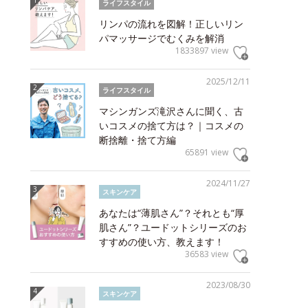
ライフスタイル
リンパの流れを図解！正しいリン
パマッサージでむくみを解消
1833897 view
2025/12/11
ライフスタイル
マシンガンズ滝沢さんに聞く、古
いコスメの捨て方は？｜コスメの
断捨離・捨て方編
65891 view
2024/11/27
スキンケア
あなたは“薄肌さん”？それとも“厚
肌さん”？ユードットシリーズのお
すすめの使い方、教えます！
36583 view
2023/08/30
スキンケア