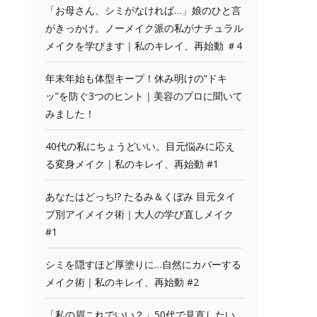
「お母さん、シミがなければ…」娘のひと言
がきっかけ。ノーメイク派の私がナチュラル
メイクを学びます｜私のキレイ、再始動 ＃4
年末年始も体型キープ！休み明けの“ドキ
ッ”を防ぐ3つのヒント｜美容のプロに聞いて
みました！
40代の私にちょうどいい。目元悩みに応え
る変身メイク｜私のキレイ、再始動 #1
あなたはどっち!? たるみ＆くぼみ 目元タイ
プ別アイメイク術｜大人の学び直しメイク
#1
シミを隠すほど厚塗りに…自然にカバーする
メイク術｜私のキレイ、再始動 #2
「私の眉これでいい？」50代で見直したい