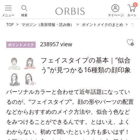
0
メニュー
検索
マイページ
カート
TOP
マガジン（美容情報・読み物）
ポイントメイクのまとめ
フェ
238957 view
ポイントメイク
フェイスタイプの基本｜“似合
う”が見つかる16種類の顔印象
パーソナルカラーと合わせて近年話題になってい
るのが、“フェイスタイプ”。顔の形やパーツの配置
などからおすすめのメイク方法や、似合う色など
をみつけることができるんです。とはいえ、よく
わからない、初めて聞いたという方も多いはず！