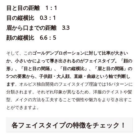
目と目の距離 1：1
目の縦横比 0.3：1
眉から口までの距離 3.3
顔の縦横比 6.6：5
そして、この
ゴールデンプロポーションに対して比率が大きい
か、小さいかによって導き出されるのがフェイスタイプ。「顔の
形」、「目と目の間隔」、「目の縦横比」、「眉と目の間隔」の
5つの要素から、子供顔・大人顔、直線・曲線という軸で判断し
ます
。オルビス独自開発のフェイスタイプ理論では16パターンに
分類されます。それぞれ印象が異なるため、洋服のテイストや髪
型、メイクの方法を工夫することで個性や魅力をより引き出すこ
とができますよ。
各フェイスタイプの特徴をチェック！