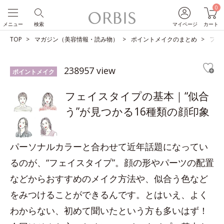
0
メニュー
検索
マイページ
カート
TOP
マガジン（美容情報・読み物）
ポイントメイクのまとめ
フェ
238957 view
ポイントメイク
フェイスタイプの基本｜“似合
う”が見つかる16種類の顔印象
パーソナルカラーと合わせて近年話題になってい
るのが、“フェイスタイプ”。顔の形やパーツの配置
などからおすすめのメイク方法や、似合う色など
をみつけることができるんです。とはいえ、よく
わからない、初めて聞いたという方も多いはず！