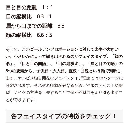
目と目の距離 1：1
目の縦横比 0.3：1
眉から口までの距離 3.3
顔の縦横比 6.6：5
そして、この
ゴールデンプロポーションに対して比率が大きい
か、小さいかによって導き出されるのがフェイスタイプ。「顔の
形」、「目と目の間隔」、「目の縦横比」、「眉と目の間隔」の
5つの要素から、子供顔・大人顔、直線・曲線という軸で判断し
ます
。オルビス独自開発のフェイスタイプ理論では16パターンに
分類されます。それぞれ印象が異なるため、洋服のテイストや髪
型、メイクの方法を工夫することで個性や魅力をより引き出すこ
とができますよ。
各フェイスタイプの特徴をチェック！