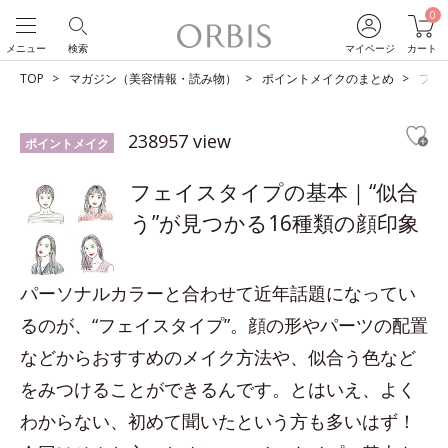
0
メニュー
検索
マイページ
カート
TOP
マガジン（美容情報・読み物）
ポイントメイクのまとめ
フェ
238957 view
ポイントメイク
フェイスタイプの基本｜“似合
う”が見つかる16種類の顔印象
パーソナルカラーと合わせて近年話題になってい
るのが、“フェイスタイプ”。顔の形やパーツの配置
などからおすすめのメイク方法や、似合う色など
をみつけることができるんです。とはいえ、よく
わからない、初めて聞いたという方も多いはず！