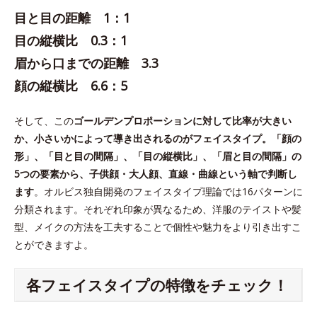
目と目の距離 1：1
目の縦横比 0.3：1
眉から口までの距離 3.3
顔の縦横比 6.6：5
そして、この
ゴールデンプロポーションに対して比率が大きい
か、小さいかによって導き出されるのがフェイスタイプ。「顔の
形」、「目と目の間隔」、「目の縦横比」、「眉と目の間隔」の
5つの要素から、子供顔・大人顔、直線・曲線という軸で判断し
ます
。オルビス独自開発のフェイスタイプ理論では16パターンに
分類されます。それぞれ印象が異なるため、洋服のテイストや髪
型、メイクの方法を工夫することで個性や魅力をより引き出すこ
とができますよ。
各フェイスタイプの特徴をチェック！