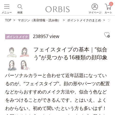
0
メニュー
検索
マイページ
カート
TOP
マガジン（美容情報・読み物）
ポイントメイクのまとめ
フェ
238957 view
ポイントメイク
フェイスタイプの基本｜“似合
う”が見つかる16種類の顔印象
パーソナルカラーと合わせて近年話題になってい
るのが、“フェイスタイプ”。顔の形やパーツの配置
などからおすすめのメイク方法や、似合う色など
をみつけることができるんです。とはいえ、よく
わからない、初めて聞いたという方も多いはず！