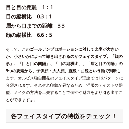
目と目の距離 1：1
目の縦横比 0.3：1
眉から口までの距離 3.3
顔の縦横比 6.6：5
そして、この
ゴールデンプロポーションに対して比率が大きい
か、小さいかによって導き出されるのがフェイスタイプ。「顔の
形」、「目と目の間隔」、「目の縦横比」、「眉と目の間隔」の
5つの要素から、子供顔・大人顔、直線・曲線という軸で判断し
ます
。オルビス独自開発のフェイスタイプ理論では16パターンに
分類されます。それぞれ印象が異なるため、洋服のテイストや髪
型、メイクの方法を工夫することで個性や魅力をより引き出すこ
とができますよ。
各フェイスタイプの特徴をチェック！