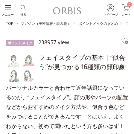
0
メニュー
検索
マイページ
カート
TOP
マガジン（美容情報・読み物）
ポイントメイクのまとめ
フェ
238957 view
ポイントメイク
フェイスタイプの基本｜“似合
う”が見つかる16種類の顔印象
パーソナルカラーと合わせて近年話題になってい
るのが、“フェイスタイプ”。顔の形やパーツの配置
などからおすすめのメイク方法や、似合う色など
をみつけることができるんです。とはいえ、よく
わからない、初めて聞いたという方も多いはず！