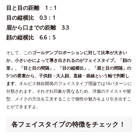
目と目の距離 1：1
目の縦横比 0.3：1
眉から口までの距離 3.3
顔の縦横比 6.6：5
そして、この
ゴールデンプロポーションに対して比率が大きい
か、小さいかによって導き出されるのがフェイスタイプ。「顔の
形」、「目と目の間隔」、「目の縦横比」、「眉と目の間隔」の
5つの要素から、子供顔・大人顔、直線・曲線という軸で判断し
ます
。オルビス独自開発のフェイスタイプ理論では16パターンに
分類されます。それぞれ印象が異なるため、洋服のテイストや髪
型、メイクの方法を工夫することで個性や魅力をより引き出すこ
とができますよ。
各フェイスタイプの特徴をチェック！