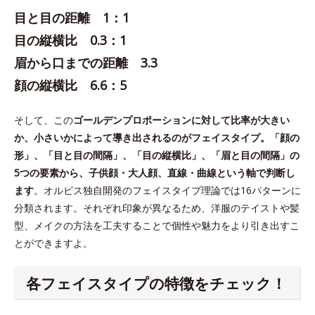
目と目の距離 1：1
目の縦横比 0.3：1
眉から口までの距離 3.3
顔の縦横比 6.6：5
そして、この
ゴールデンプロポーションに対して比率が大きい
か、小さいかによって導き出されるのがフェイスタイプ。「顔の
形」、「目と目の間隔」、「目の縦横比」、「眉と目の間隔」の
5つの要素から、子供顔・大人顔、直線・曲線という軸で判断し
ます
。オルビス独自開発のフェイスタイプ理論では16パターンに
分類されます。それぞれ印象が異なるため、洋服のテイストや髪
型、メイクの方法を工夫することで個性や魅力をより引き出すこ
とができますよ。
各フェイスタイプの特徴をチェック！