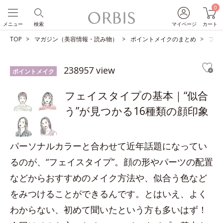
0
メニュー
検索
マイページ
カート
TOP
マガジン（美容情報・読み物）
ポイントメイクのまとめ
フェ
238957 view
ポイントメイク
フェイスタイプの基本｜“似合
う”が見つかる16種類の顔印象
パーソナルカラーと合わせて近年話題になってい
るのが、“フェイスタイプ”。顔の形やパーツの配置
などからおすすめのメイク方法や、似合う色など
をみつけることができるんです。とはいえ、よく
わからない、初めて聞いたという方も多いはず！