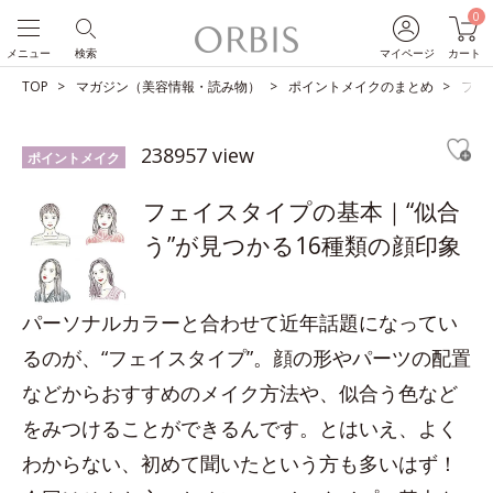
0
メニュー
検索
マイページ
カート
TOP
マガジン（美容情報・読み物）
ポイントメイクのまとめ
フェ
238957 view
ポイントメイク
フェイスタイプの基本｜“似合
う”が見つかる16種類の顔印象
パーソナルカラーと合わせて近年話題になってい
るのが、“フェイスタイプ”。顔の形やパーツの配置
などからおすすめのメイク方法や、似合う色など
をみつけることができるんです。とはいえ、よく
わからない、初めて聞いたという方も多いはず！