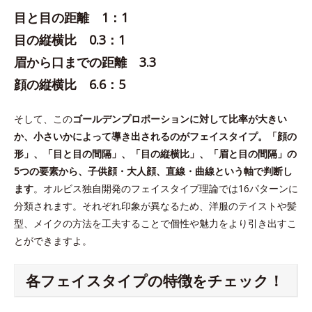
目と目の距離 1：1
目の縦横比 0.3：1
眉から口までの距離 3.3
顔の縦横比 6.6：5
そして、この
ゴールデンプロポーションに対して比率が大きい
か、小さいかによって導き出されるのがフェイスタイプ。「顔の
形」、「目と目の間隔」、「目の縦横比」、「眉と目の間隔」の
5つの要素から、子供顔・大人顔、直線・曲線という軸で判断し
ます
。オルビス独自開発のフェイスタイプ理論では16パターンに
分類されます。それぞれ印象が異なるため、洋服のテイストや髪
型、メイクの方法を工夫することで個性や魅力をより引き出すこ
とができますよ。
各フェイスタイプの特徴をチェック！