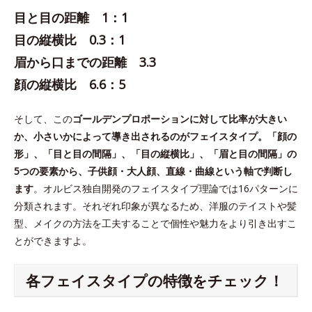
目と目の距離 1：1
目の縦横比 0.3：1
眉から口までの距離 3.3
顔の縦横比 6.6：5
そして、この
ゴールデンプロポーションに対して比率が大きい
か、小さいかによって導き出されるのがフェイスタイプ。「顔の
形」、「目と目の間隔」、「目の縦横比」、「眉と目の間隔」の
5つの要素から、子供顔・大人顔、直線・曲線という軸で判断し
ます
。オルビス独自開発のフェイスタイプ理論では16パターンに
分類されます。それぞれ印象が異なるため、洋服のテイストや髪
型、メイクの方法を工夫することで個性や魅力をより引き出すこ
とができますよ。
各フェイスタイプの特徴をチェック！