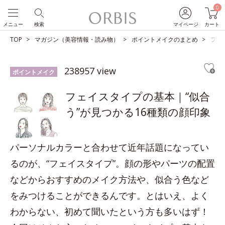
0
メニュー
検索
マイページ
カート
TOP
マガジン（美容情報・読み物）
ポイントメイクのまとめ
フェ
238957 view
ポイントメイク
フェイスタイプの基本｜“似合
う”が見つかる16種類の顔印象
パーソナルカラーと合わせて近年話題になってい
るのが、“フェイスタイプ”。顔の形やパーツの配置
などからおすすめのメイク方法や、似合う色など
をみつけることができるんです。とはいえ、よく
わからない、初めて聞いたという方も多いはず！