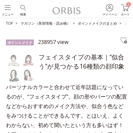
0
メニュー
検索
マイページ
カート
TOP
マガジン（美容情報・読み物）
ポイントメイクのまとめ
フェ
238957 view
ポイントメイク
フェイスタイプの基本｜“似合
う”が見つかる16種類の顔印象
パーソナルカラーと合わせて近年話題になってい
るのが、“フェイスタイプ”。顔の形やパーツの配置
などからおすすめのメイク方法や、似合う色など
をみつけることができるんです。とはいえ、よく
わからない、初めて聞いたという方も多いはず！