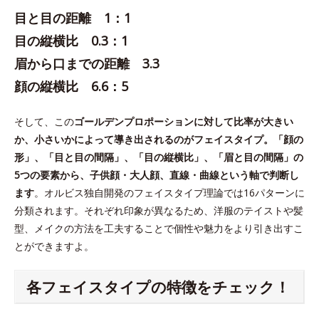
目と目の距離 1：1
目の縦横比 0.3：1
眉から口までの距離 3.3
顔の縦横比 6.6：5
そして、この
ゴールデンプロポーションに対して比率が大きい
か、小さいかによって導き出されるのがフェイスタイプ。「顔の
形」、「目と目の間隔」、「目の縦横比」、「眉と目の間隔」の
5つの要素から、子供顔・大人顔、直線・曲線という軸で判断し
ます
。オルビス独自開発のフェイスタイプ理論では16パターンに
分類されます。それぞれ印象が異なるため、洋服のテイストや髪
型、メイクの方法を工夫することで個性や魅力をより引き出すこ
とができますよ。
各フェイスタイプの特徴をチェック！