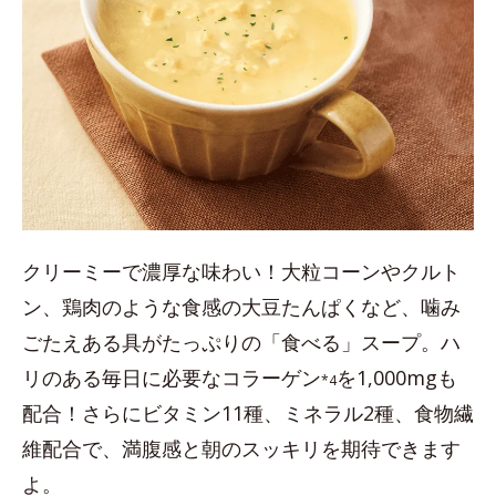
クリーミーで濃厚な味わい！大粒コーンやクルト
ン、鶏肉のような食感の大豆たんぱくなど、噛み
ごたえある具がたっぷりの「食べる」スープ。ハ
リのある毎日に必要なコラーゲン
を1,000mgも
*4
配合！さらにビタミン11種、ミネラル2種、食物繊
維配合で、満腹感と朝のスッキリを期待できます
よ。