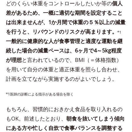
どのくらい体重をコントロールしたいか等の
個人
差があるため、一概に適切な期間を設定すること
は出来ませんが、1か月間で体重の５％以上の減量
を行うと、リバウンドのリスクが高まります。
*1
一般的に健康的な人が食事管理と適度な運動を継
続した場合の減量ペースは、6ヶ月で4～5kg程度
が理想
と言われているので、BMI（＝体格指数）
を用いて自分の体重と適正体重を照らし合わせ、
計画を立てながら実施するのがよいでしょう。
*1医師の診断による指示がある場合を除く
もちろん、習慣的におきかえ食品を取り入れるの
もOK。前述したとおり、
朝食を抜いてしまう傾向
にある方や忙しく自炊で食事バランスを調整する