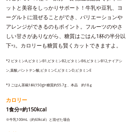
ットと美容をしっかりサポート！牛乳や豆乳、ヨ
ーグルトに混ぜることができ、バリエーションや
アレンジができるのもポイント。フルーツのやさ
しい甘さがありながら、糖質はごはん1杯の半分以
下
。カロリーも糖質も賢くカットできますよ。
*3
*2 ビタミンA,ビタミンB1,ビタミンB2,ビタミンB6,ビタミンB12,ナイアシ
ン,葉酸,パントテン酸,ビタミンC,ビタミンD,ビタミンE
*3 ごはん茶碗1杯(150g)=糖質約55.7g 、本品 約18ｇ
カロリー
1食分=約150kcal
※牛乳100mL（約63kcal）と混ぜた場合