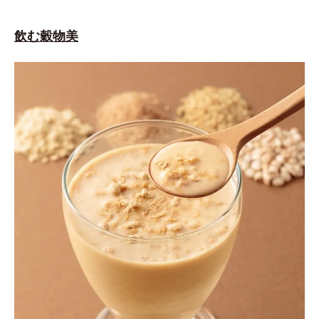
飲む穀物美