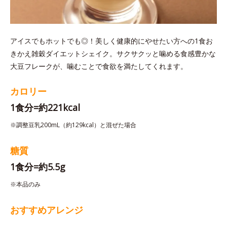
アイスでもホットでも◎！美しく健康的にやせたい方への1食お
きかえ雑穀ダイエットシェイク。サクサクッと噛める食感豊かな
大豆フレークが、噛むことで食欲を満たしてくれます。
カロリー
1食分=約221kcal
※調整豆乳200mL（約129kcal）と混ぜた場合
糖質
1食分=約5.5g
※本品のみ
おすすめアレンジ