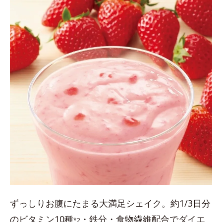
ずっしりお腹にたまる大満足シェイク。約1/3日分
のビタミン10種
・鉄分・食物繊維配合でダイエ
*2