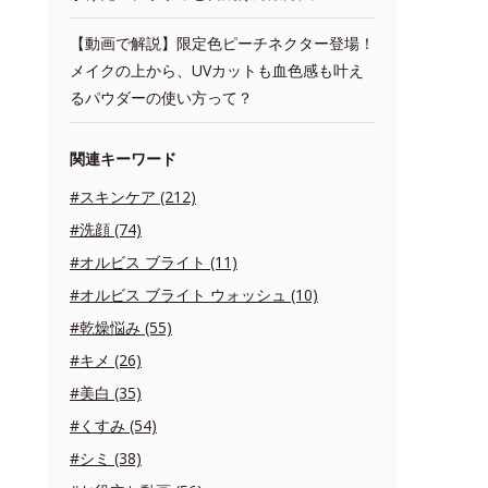
【動画で解説】限定色ピーチネクター登場！
メイクの上から、UVカットも血色感も叶え
るパウダーの使い方って？
関連キーワード
#スキンケア (212)
#洗顔 (74)
#オルビス ブライト (11)
#オルビス ブライト ウォッシュ (10)
#乾燥悩み (55)
#キメ (26)
#美白 (35)
#くすみ (54)
#シミ (38)