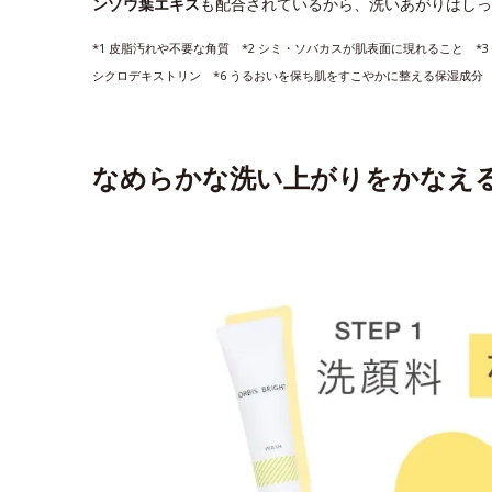
ンゾウ葉エキス
も配合されているから、洗いあがりはしっ
*1 皮脂汚れや不要な角質 *2 シミ・ソバカスが肌表面に現れること *3
シクロデキストリン *6 うるおいを保ち肌をすこやかに整える保湿成分
なめらかな洗い上がりをかなえ