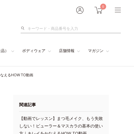
0
検
索
食品）
ボディウェア
店舗情報
マガジン
えるHOW TO動画
関連記事
【動画でレッスン】まつ毛メイク、もう失敗
しない！ビューラー＆マスカラの基本の使い
方｜キレイをかなえるHOW TO動画