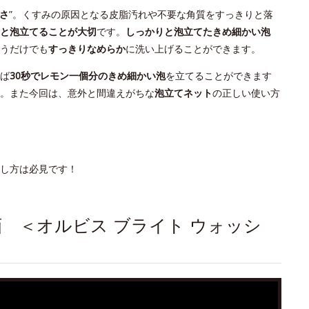
さ
”。くすみの原因となる皮脂汚れや不要な角質をすっきりと落
と泡立てることが大切
です。
しっかりと泡立てたきめ細かい泡
うだけでも
すっきりなめらか
に洗い上げることができます。
ば
30秒でレモン一個分のきめ細かい泡
を立てることができます
。また今回は、意外と間違えがちな
泡立てネット
の正しい使い方
し方は必見です！
画 ＜オルビス ブライト ウォッシ