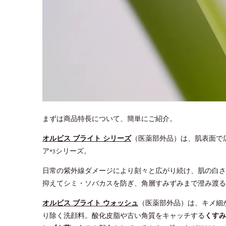
まずは商品特長について、簡単にご紹介。
オルビス ブライト シリーズ
（医薬部外品）は、肌表面で
ア
シリーズ。
*3
日常の紫外線ダメージにより刻々と広がり続け、肌の白さ
抑えてシミ・ソバカスを防ぎ、角層すみずみまで澄み渡る
オルビス ブライト ウォッシュ
（医薬部外品）は、キメ細
り除く洗顔料。酸化皮脂や古い角質をキャッチする
くすみ