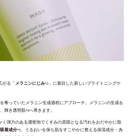
広がる「
メラニンにじみ
」に着目した新しいブライトニングケ
*2
を奪っていたメラニン生成過程にアプローチ。メラニンの生成を
、輝き透明肌
へ導きます。
*4
かく弾力のある濃密泡でくすみの原因となる汚れをおだやかに取
吸着成分
、うるおいを保ち肌をすこやかに整える保湿成分・
カ
*5