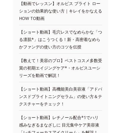
【動画でレッスン】オルビス ブライト ロー
ションの効果的な使い方｜キレイをかなえる
HOW TO動画
【ショート動画】毛穴レスでなめらかな「つ
る凛肌*」はこうつくる！新・高密着なめら
かファンデの使い方のコツを伝授
【教えて！美容のプロ】ベストコスメ多数受
賞の初期エイジングケア*・オルビスユーシ
リーズを動画で解説！
【ショート動画】高機能美白美容液「アドバ
ンスドブライトニングセラム」の使い方＆テ
クスチャーをチェック！
【ショート動画】レチノール配合*1でハリ
感みなぎるまなざしに 目元集中ケア美容液
「レチフォーカスアイクリーム」を解説！